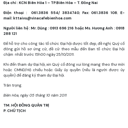
Địa chỉ : KCN Biên Hòa 1 – TP.Biên Hòa – T. Đồng Nai
Điện thoại : 061.3836 554/ 3834740; Fax: 061.3836 108
;
E-
mail:
kttaivu@vinacafebienhoa.com
Người liên hệ : Mr. Dũng : 0913 696 216 hoặc Ms. Hương Anh : 0918
288 121
Để hỗ trợ cho công tác tổ chức Đại hội được tốt đẹp, đề nghị Quý cổ
đông gửi hồ sơ ứng cử, đề cử theo mẫu đến Ban tổ chức Đại hội
chậm nhất trước 15h00 ngày 25/10/2011.
Khi đến tham dự Đại hội, xin Quý cổ đông vui lòng mang theo thư mời
hoặc CMND/Hộ chiếu hoặc Giấy ủy quyền (nếu là người được ủy
quyền) để đăng ký tham dự Đại hội.
Trân trọng.
Biên Hòa, ngày 05 tháng 10 năm 2011
TM. HỘI ĐỒNG QUẢN TRỊ
P. CHỦ TỊCH