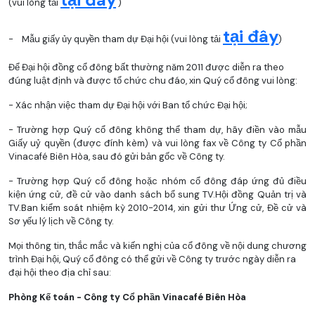
(vui lòng tải
)
tại đây
- Mẫu giấy ủy quyền tham dự Đại hội (vui lòng tải
)
Để Đại hội đồng cổ đông bất thường năm 2011 được diễn ra theo
đúng luật định và được tổ chức chu đáo, xin Quý cổ đông vui lòng:
- Xác nhận việc tham dự Đại hội với Ban tổ chức Đại hội;
- Trường hợp Quý cổ đông không thể tham dự, hãy điền vào mẫu
Giấy uỷ quyền (được đính kèm) và vui lòng fax về Công ty Cổ phần
Vinacafé Biên Hòa, sau đó gửi bản gốc về Công ty.
- Trường hợp Quý cổ đông hoặc nhóm cổ đông đáp ứng đủ điều
kiện ứng cử, đề cử vào danh sách bổ sung TV.Hội đồng Quản trị và
TV.Ban kiểm soát nhiệm kỳ 2010-2014, xin gửi thư Ứng cử, Đề cử và
Sơ yếu lý lịch về Công ty.
Mọi thông tin, thắc mắc và kiến nghị của cổ đông về nội dung chương
trình Đại hội, Quý cổ đông có thể gửi về Công ty trước ngày diễn ra
đại hội theo địa chỉ sau:
Phòng Kế toán - Công ty Cổ phần Vinacafé Biên Hòa