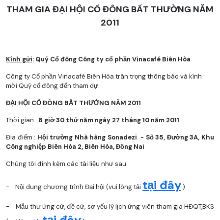
THAM GIA ĐẠI HỘI CỔ ĐÔNG BẤT THƯỜNG NĂM
2011
Kính gửi
: Quý Cổ đông Công ty cổ phần Vinacafé Biên Hòa
Công ty Cổ phần Vinacafé Biên Hòa trân trọng thông báo và kính
mời Quý cổ đông đến tham dự:
ĐẠI HỘI CỔ ĐÔNG BẤT THƯỜNG NĂM 2011
Thời gian :
8 giờ 30 thứ năm ngày 27 tháng 10 năm 2011
Địa điểm :
Hội trường Nhà hàng Sonadezi - Số 35, Đường 3A, Khu
Công nghiệp Biên Hòa 2, Biên Hòa, Đồng Nai
Chúng tôi đính kèm các tài liệu như sau:
tại đây
- Nội dung chương trình Đại hội (vui lòng tải
)
- Mẫu thư ứng cử, đề cử, sơ yếu lý lịch ứng viên tham gia HĐQT,BKS
tại đây