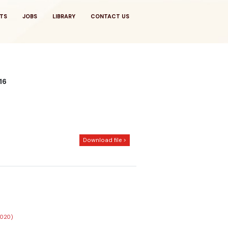
TS
JOBS
LIBRARY
CONTACT US
16
Download file >
2020)