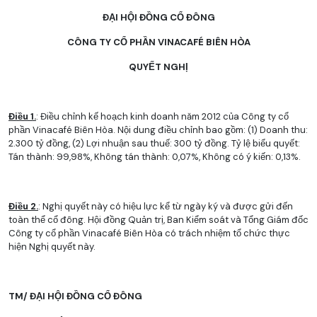
ĐẠI HỘI ĐỒNG CỔ ĐÔNG
CÔNG TY CỔ PHẦN VINACAFÉ BIÊN HÒA
QUYẾT NGHỊ
Điều 1.
: Điều chỉnh kế hoạch kinh doanh năm 2012 của Công ty cổ
phần Vinacafé Biên Hòa. Nội dung điều chỉnh bao gồm: (1) Doanh thu:
2.300 tỷ đồng, (2) Lợi nhuận sau thuế: 300 tỷ đồng. Tỷ lệ biểu quyết:
Tán thành: 99,98%, Không tán thành: 0,07%, Không có ý kiến: 0,13%.
Điều 2.
: Nghị quyết này có hiệu lực kể từ ngày ký và được gửi đến
toàn thể cổ đông. Hội đồng Quản trị, Ban Kiểm soát và Tổng Giám đốc
Công ty cổ phần Vinacafé Biên Hòa có trách nhiệm tổ chức thực
hiện Nghị quyết này.
TM/ ĐẠI HỘI ĐỒNG CỔ ĐÔNG