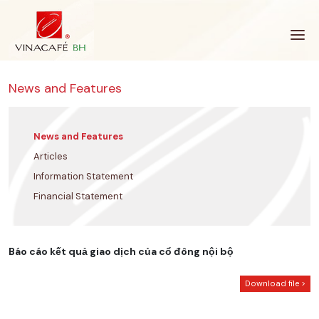
Skip
to
content
News and Features
News and Features
Articles
Information Statement
Financial Statement
Báo cáo kết quả giao dịch của cổ đông nội bộ
Download file >