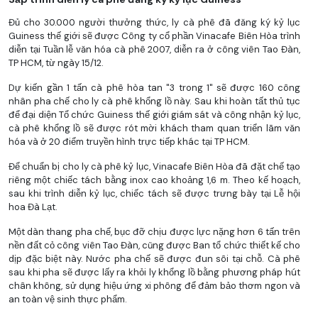
Đủ cho 30.000 người thưởng thức, ly cà phê đã đăng ký kỷ lục
Guiness thế giới sẽ được Công ty cổ phần Vinacafe Biên Hòa trình
diễn tại Tuần lễ văn hóa cà phê 2007, diễn ra ở công viên Tao Đàn,
TP HCM, từ ngày 15/12.
Dự kiến gần 1 tấn cà phê hòa tan "3 trong 1" sẽ được 160 công
nhân pha chế cho ly cà phê khổng lồ này. Sau khi hoàn tất thủ tục
để đại diện Tổ chức Guiness thế giới giám sát và công nhận kỷ lục,
cà phê khổng lồ sẽ được rót mời khách tham quan triển lãm văn
hóa và ở 20 điểm truyền hình trực tiếp khác tại TP HCM.
Để chuẩn bị cho ly cà phê kỷ lục, Vinacafe Biên Hòa đã đặt chế tạo
riêng một chiếc tách bằng inox cao khoảng 1,6 m. Theo kế hoạch,
sau khi trình diễn kỷ lục, chiếc tách sẽ được trưng bày tại Lễ hội
hoa Đà Lạt.
Một dàn thang pha chế, bục đỡ chịu được lực nặng hơn 6 tấn trên
nền đất cỏ công viên Tao Đàn, cũng được Ban tổ chức thiết kế cho
dịp đặc biệt này. Nước pha chế sẽ được đun sôi tại chỗ. Cà phê
sau khi pha sẽ được lấy ra khỏi ly khổng lồ bằng phương pháp hút
chân không, sử dụng hiệu ứng xi phông để đảm bảo thơm ngon và
an toàn vệ sinh thực phẩm.