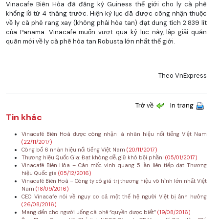
Vinacafe Biên Hòa đã đăng ký Guiness thế giới cho ly cà phê
khổng lồ từ 4 tháng trước. Hiện kỷ lục đã được công nhận thuộc
về ly cà phê rang xay (không phải hòa tan) đạt dung tích 2.839 lít
của Panama. Vinacafe muốn vượt qua kỷ lục này, lập giải quán
quân mới về ly cà phê hòa tan Robusta lớn nhất thế giới.
Theo VnExpress
Trở về
In trang
Tin khác
Vinacafé Biên Hoà được công nhận là nhãn hiệu nổi tiếng Việt Nam
(22/11/2017)
Công bố 6 nhãn hiệu nổi tiếng Việt Nam
(20/11/2017)
Thương hiệu Quốc Gia: Đạt không dễ, giữ khó bội phần!
(05/01/2017)
Vinacafé Biên Hòa – Cán mốc vinh quang 5 lần liên tiếp đạt Thương
hiệu Quốc gia
(05/12/2016)
Vinacafé Biên Hoà – Công ty có giá trị thương hiệu vô hình lớn nhất Việt
Nam
(18/09/2016)
CEO Vinacafe nói về nguy cơ cả một thế hệ người Việt bị ảnh hưởng
(26/08/2016)
Mang đến cho người uống cà phê “quyền được biết”
(19/08/2016)