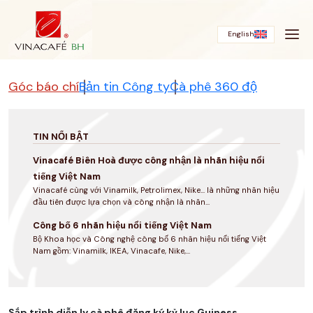
Bỏ
qua
English
Góc báo chí
Bản tin Công ty
Cà phê 360 độ
TIN NỔI BẬT
Vinacafé Biên Hoà được công nhận là nhãn hiệu nổi
tiếng Việt Nam
Vinacafé cùng với Vinamilk, Petrolimex, Nike... là những nhãn hiệu
đầu tiên được lựa chọn và công nhận là nhãn...
Công bố 6 nhãn hiệu nổi tiếng Việt Nam
Bộ Khoa học và Công nghệ công bố 6 nhãn hiệu nổi tiếng Việt
Nam gồm: Vinamilk, IKEA, Vinacafe, Nike,...
Sắp trình diễn ly cà phê đăng ký kỷ lục Guiness