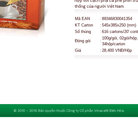
hợp với cách pha cà phê phin tr
thống của người Việt Nam.
Mã EAN
:
89346830041354
KT Carton
:
545x385x250 (mm)
Số thùng
:
616 cartons/20′ cont
100g/gói, 02gói/hộp,
Đóng gói
:
34hộp/carton
Giá
:
28,400 VNĐ/Hộp
© 2010 – 2016 Bản quyền thuộc Công ty Cổ phần Vinacafé Biên Hòa.