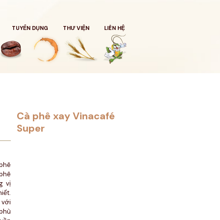
TUYỂN DỤNG
THƯ VIỆN
LIÊN HỆ
Cà phê xay Vinacafé
Super
 phê
 phê
g vị
ết.
với
 phù