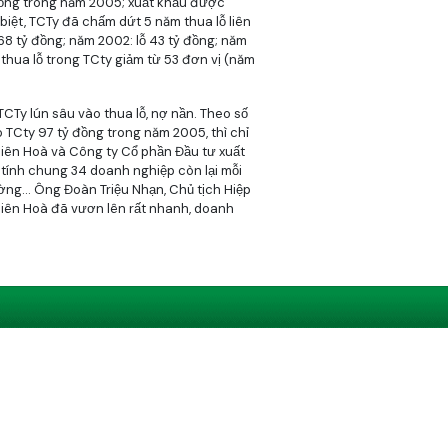
đồng trong năm 2005; xuất khẩu được
biệt, TCTy đã chấm dứt 5 năm thua lỗ liên
68 tỷ đồng; năm 2002: lỗ 43 tỷ đồng; năm
 thua lỗ trong TCty giảm từ 53 đơn vị (năm
CTy lún sâu vào thua lỗ, nợ nần. Theo số
o TCty 97 tỷ đồng trong năm 2005, thì chỉ
Biên Hoà và Công ty Cổ phần Đầu tư xuất
 tính chung 34 doanh nghiệp còn lại mỗi
rường… Ông Đoàn Triệu Nhạn, Chủ tịch Hiệp
Biên Hoà đã vươn lên rất nhanh, doanh
 ngửa với các hãng chế biến cà phê nước
 Tây Nguyên, sau khi cổ phần hoá đã
t toàn cầu (xếp hạng của Hiệp hội Cà phê
(Trích tin từ Bộ NN&PTNT)
Trở về
In trang