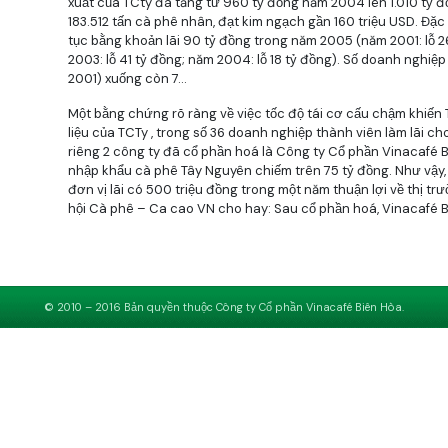
xuất của TCty đã tăng từ 960 tỷ đồng năm 2004 lên 1.010 tỷ 
183.512 tấn cà phê nhân, đạt kim ngạch gần 160 triệu USD. Đặc 
tục bằng khoản lãi 90 tỷ đồng trong năm 2005 (năm 2001: lỗ 2
2003: lỗ 41 tỷ đồng; năm 2004: lỗ 18 tỷ đồng). Số doanh nghiệp
2001) xuống còn 7…
Một bằng chứng rõ ràng về việc tốc độ tái cơ cấu chậm khiến T
liệu của TCTy , trong số 36 doanh nghiệp thành viên làm lãi ch
riêng 2 công ty đã cổ phần hoá là Công ty Cổ phần Vinacafé 
nhập khẩu cà phê Tây Nguyên chiếm trên 75 tỷ đồng. Như vậy,
đơn vị lãi có 500 triệu đồng trong một năm thuận lợi về thị t
hội Cà phê – Ca cao VN cho hay: Sau cổ phần hoá, Vinacafé 
thu cùng lợi nhuận có năm tăng gần 300%, cạnh tranh ngang
ngoài. Còn với Công ty Cổ phần Đầu tư xuất nhập khẩu cà phê
vươn lên thành công ty xuất khẩu cà phê nhân đơn lẻ lớn nhấ
thế giới)…
© 2010 – 2016 Bản quyền thuộc Công ty Cổ phần Vinacafé Biên Hòa.
Tin khác
4 thời điểm tốt nhất để uống cà phê
(28/09/2012)