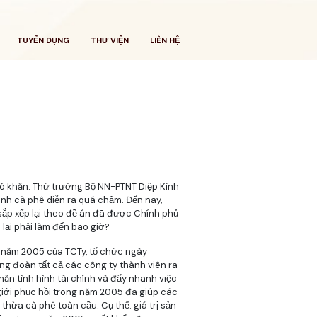
TUYỂN DỤNG
THƯ VIỆN
LIÊN HỆ
hó khăn. Thứ trưởng Bộ NN-PTNT Diệp Kỉnh
ành cà phê diễn ra quá chậm. Đến nay,
sắp xếp lại theo đề án đã được Chính phủ
lại phải làm đến bao giờ?
t năm 2005 của TCTy, tổ chức ngày
ng đoàn tất cả các công ty thành viên ra
hăn tình hình tài chính và đẩy nhanh việc
 giới phục hồi trong năm 2005 đã giúp các
hừa cà phê toàn cầu. Cụ thể: giá trị sản