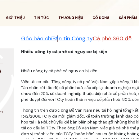
GIỚI THIỆU
TIN TỨC
THƯƠNG HIỆU
CỔ ĐÔNG
SẢN PHẨM
Góc báo chí
Bản tin Công ty
Cà phê 360 độ
Nhiều công ty cà phê có nguy cơ bị kiện
Nhiều công ty cà phê có nguy cơ bị kiện
ê
Việc tái cơ cấu Tổng công ty cà phê Việt Nam gặp không ít k
Tần nhận xét tốc độ cổ phần hoá, sắp xếp lại doanh nghiệp ng
chưa đến 20% số doanh nghiệp thuộc diện phải cổ phần hoá, 
phê duyệt đối với TCty hoàn thành việc cổ phần hoá. 80% còn 
Thông tin trên được ông Đỗ Văn Nam nêu tại hội nghị tổng kế
ện
15/2/2006. TCTy đã mời giám đốc, kế toán trưởng, lãnh đạo cô
họp tại Hà Nội, chủ yếu để bàn biện pháp tháo gỡ những khó k
tái cơ cấu lại TCty. Theo ông Đỗ Văn Nam, việc giá cà phê thế
đơn vị thành viên của TCTy "hoàn hồn" sau cuộc khủng hoảng t