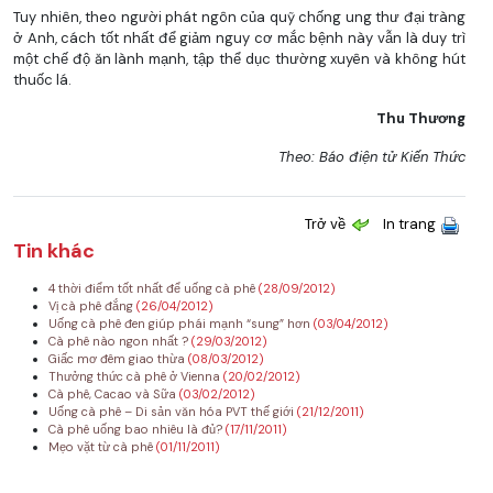
Tuy nhiên, theo người phát ngôn của quỹ chống ung thư đại tràng
ở Anh, cách tốt nhất để giảm nguy cơ mắc bệnh này vẫn là duy trì
một chế độ ăn lành mạnh, tập thể dục thường xuyên và không hút
thuốc lá.
Thu Thương
Theo: Báo điện tử Kiến Thức
Trở về
In trang
Tin khác
4 thời điểm tốt nhất để uống cà phê
(28/09/2012)
Vị cà phê đắng
(26/04/2012)
Uống cà phê đen giúp phái mạnh “sung” hơn
(03/04/2012)
Cà phê nào ngon nhất ?
(29/03/2012)
Giấc mơ đêm giao thừa
(08/03/2012)
Thưởng thức cà phê ở Vienna
(20/02/2012)
Cà phê, Cacao và Sữa
(03/02/2012)
Uống cà phê – Di sản văn hóa PVT thế giới
(21/12/2011)
Cà phê uống bao nhiêu là đủ?
(17/11/2011)
Mẹo vặt từ cà phê
(01/11/2011)