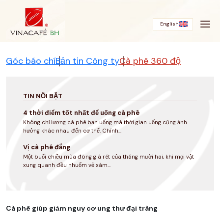
Bỏ
qua
English
Góc báo chí
Bản tin Công ty
Cà phê 360 độ
TIN NỔI BẬT
4 thời điểm tốt nhất để uống cà phê
Không chỉ lượng cà phê bạn uống mà thời gian uống cũng ảnh
hưởng khác nhau đến cơ thể. Chính...
Vị cà phê đắng
Một buổi chiều mùa đông giá rét của tháng mười hai, khi mọi vật
xung quanh đều nhuốm vẻ xám...
Cà phê giúp giảm nguy cơ ung thư đại tràng