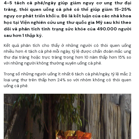
4-5 tách cà phê/ngày giúp giảm nguy cơ ung thư đại
tràng, thói quen uống cà phê có thể giúp giảm 15-25%
nguy cơ phát triển khối u. Đó là kết luận của các nhà khoa
học tại Viện nghiên cứu ung thư quốc gia Mỹ sau khi theo
dõi và phân tích tình trạng sức khỏe của 490.000 người
sau hơn 1 thập kỷ.
Kết quả phân tích cho thấy ở những người có thói quen uống
nhiều hơn 4 tách cà phê mỗi ngày, tỷ lệ được chẩn đoán mắc ung
thư đại tràng hoặc trực tràng trong hơn 10 năm thấp hơn 15% so
với những người không thường xuyên uống cà phê.
Trong số những người uống ít nhất 6 tách cà phê/ngày, tỷ lệ mắc 2
loại ung thư trên thấp hơn 24% so với nhóm không có thói quen
uống cà phê.