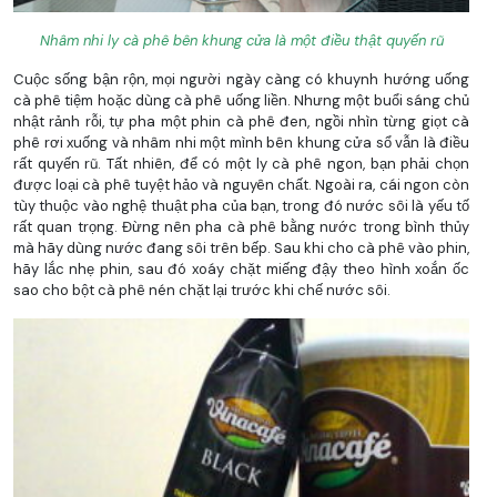
Nhâm nhi ly cà phê bên khung cửa là một điều thật quyến rũ
Cuộc sống bận rộn, mọi người ngày càng có khuynh hướng uống
cà phê tiệm hoặc dùng cà phê uống liền. Nhưng một buổi sáng chủ
nhật rảnh rỗi, tự pha một phin cà phê đen, ngồi nhìn từng giọt cà
phê rơi xuống và nhâm nhi một mình bên khung cửa sổ vẫn là điều
rất quyến rũ. Tất nhiên, để có một ly cà phê ngon, bạn phải chọn
được loại cà phê tuyệt hảo và nguyên chất. Ngoài ra, cái ngon còn
tùy thuộc vào nghệ thuật pha của bạn, trong đó nước sôi là yếu tố
rất quan trọng. Đừng nên pha cà phê bằng nước trong bình thủy
mà hãy dùng nước đang sôi trên bếp. Sau khi cho cà phê vào phin,
hãy lắc nhẹ phin, sau đó xoáy chặt miếng đậy theo hình xoắn ốc
sao cho bột cà phê nén chặt lại trước khi chế nước sôi.