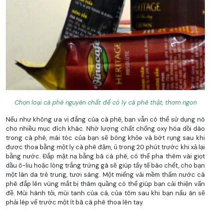
Chọn loại cà phê nguyên chất để có ly cà phê thật, thơm ngon
Nếu như không ưa vị đắng của cà phê, bạn vẫn có thể sử dụng nó
cho nhiều mục đích khác. Nhờ lượng chất chống oxy hóa dồi dào
trong cà phê, mái tóc của bạn sẽ bóng khỏe và bớt rụng sau khi
được thoa bằng một ly cà phê đậm, ủ trong 20 phút trước khi xả lại
bằng nước. Đắp mặt nạ bằng bã cà phê, có thể pha thêm vài giọt
dầu ô-liu hoặc lòng trắng trứng gà sẽ giúp tẩy tế bào chết, cho bạn
một làn da trẻ trung, tươi sáng. Một miếng vải mềm thấm nước cà
phê đắp lên vùng mắt bị thâm quầng có thể giúp bạn cải thiện vấn
đề. Mùi hành tỏi, mùi tanh của cá, của tôm sau khi bạn nấu ăn sẽ
phải lép vế trước một ít bã cà phê thoa lên tay.