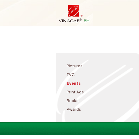
Skip
to
content
Pictures
TVC
Events
Print Ads
Books
Awards