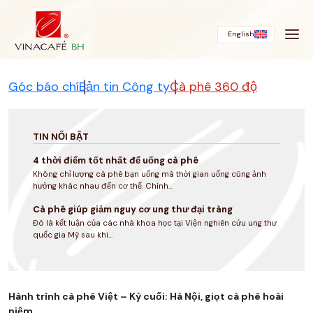
Bỏ
qua
English
Góc báo chí
Bản tin Công ty
Cà phê 360 độ
TIN NỔI BẬT
4 thời điểm tốt nhất để uống cà phê
Không chỉ lượng cà phê bạn uống mà thời gian uống cũng ảnh
hưởng khác nhau đến cơ thể. Chính...
Cà phê giúp giảm nguy cơ ung thư đại tràng
Đó là kết luận của các nhà khoa học tại Viện nghiên cứu ung thư
quốc gia Mỹ sau khi...
Hành trình cà phê Việt – Kỳ cuối: Hà Nội, giọt cà phê hoài
niệm