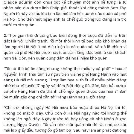
Claude Bourrin còn chua xót kể chuyện một anh hề từng là tù
nhân bản địa được lính Pháp giải thoát khi công thành Sơn Tây.
Người tù này về sau lúc tỉnh lúc mê làm hề quanh các quán cà phê
Hà Nội. Cho đến một ngày anh ta chết gục trong lúc đang làm trò
cười trước quán ...
2.
Thời gian trôi đi cùng bao biến động thời cuộc đã diễn ra trên
đất Hà Nội. Chiến tranh, rồi một thời kinh tế bao cấp khó khăn đã
làm người Hà Nội ít có điều kiện la cà quán xá. Và có lẽ chính vì
quán cà phê Hà Nội thuở này ít ỏi, trầm lắng, đặc biệt là kén khách
hơn Sài Gòn, nên quán cũng đậm đà hoài niệm khó quên.
“Tôi có thể bỏ ăn sáng nhưng không thể thiếu ly cà phê” - họa sĩ
Nguyễn Trịnh Thái tâm sự ngay trên vỉa hè phố Hàng Hành vào một
sáng Hà Nội mờ sương. Từng làm họa sĩ thiết kế nhiều phim đáng
nhớ như Vĩ tuyến 17 ngày và đêm, Biệt động Sài Gòn, Săn bắt cướp,
cà phê Hàng Hành đã thành chỗ ngồi quen thuộc của họa sĩ. Bạn
bè muốn gặp ông chỉ cần tới Hàng Hành sau 9 giờ sáng.
“Chỉ trừ những ngày Hà Nội mưa bão hoặc đi xa Hà Nội thì tôi
không có mặt ở đây. Chứ còn ở Hà Nội ngày nào tôi không thể
không lên ngồi đây. Ngày trước tôi hay uống cà phê Nhân ở góc
Lương Ngọc Quyến. Tôi vẫn nhớ mãi quán hồi đó rất nhỏ, sơ sài,
mái lợp giấy dầu, tường ốp gỗ tạm bợ. Sau này làm ăn phát đạt ông