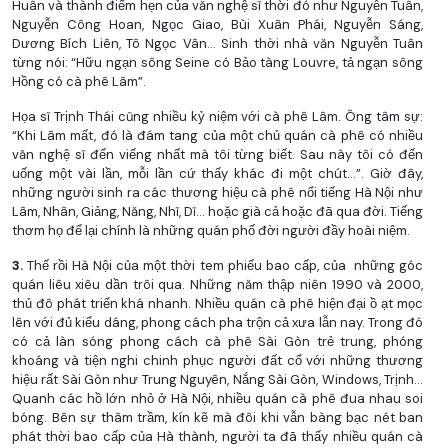
Huân và thành điểm hẹn của văn nghệ sĩ thời đó như Nguyễn Tuân,
Nguyễn Công Hoan, Ngọc Giao, Bùi Xuân Phái, Nguyễn Sáng,
Dương Bích Liên, Tô Ngọc Vân... Sinh thời nhà văn Nguyễn Tuân
từng nói: “Hữu ngạn sông Seine có Bảo tàng Louvre, tả ngạn sông
Hồng có cà phê Lâm”.
Họa sĩ Trịnh Thái cũng nhiều kỷ niệm với cà phê Lâm. Ông tâm sự:
“Khi Lâm mất, đó là đám tang của một chủ quán cà phê có nhiều
văn nghệ sĩ đến viếng nhất mà tôi từng biết. Sau này tôi có đến
uống một vài lần, mỗi lần cứ thấy khác đi một chút...”. Giờ đây,
những người sinh ra các thương hiệu cà phê nổi tiếng Hà Nội như
Lâm, Nhân, Giảng, Năng, Nhĩ, Dĩ... hoặc già cả hoặc đã qua đời. Tiếng
thơm họ để lại chính là những quán phố đời người đầy hoài niệm.
3.
Thế rồi Hà Nội của một thời tem phiếu bao cấp, của những góc
quán liêu xiêu dần trôi qua. Những năm thập niên 1990 và 2000,
thủ đô phát triển khá nhanh. Nhiều quán cà phê hiện đại ồ ạt mọc
lên với đủ kiểu dáng, phong cách pha trộn cả xưa lẫn nay. Trong đó
có cả làn sóng phong cách cà phê Sài Gòn trẻ trung, phóng
khoáng và tiện nghi chinh phục người đất cổ với những thương
hiệu rất Sài Gòn như Trung Nguyên, Nắng Sài Gòn, Windows, Trịnh...
Quanh các hồ lớn nhỏ ở Hà Nội, nhiều quán cà phê đua nhau soi
bóng. Bên sự thâm trầm, kín kẽ mà đôi khi vẫn bàng bạc nét ban
phát thời bao cấp của Hà thành, người ta đã thấy nhiều quán cà