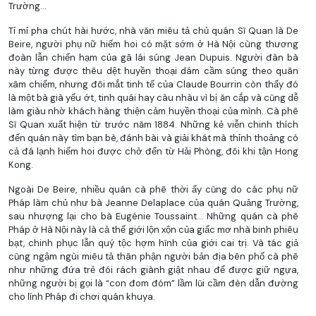
Trường...
Tỉ mỉ pha chút hài hước, nhà văn miêu tả chủ quán Sĩ Quan là De
Beire, người phụ nữ hiếm hoi có mặt sớm ở Hà Nội cùng thương
đoàn lẫn chiến hạm của gã lái súng Jean Dupuis. Người đàn bà
này từng được thêu dệt huyền thoại dám cầm súng theo quân
xâm chiếm, nhưng đôi mắt tinh tế của Claude Bourrin còn thấy đó
là một bà già yếu ớt, tinh quái hay càu nhàu vì bị ăn cắp và cũng dễ
làm giàu nhờ khách hàng thiện cảm huyền thoại của mình. Cà phê
Sĩ Quan xuất hiện từ trước năm 1884. Những kẻ viễn chinh thích
đến quán này tìm bạn bè, đánh bài và giải khát mà thỉnh thoảng có
cả đá lạnh hiếm hoi được chở đến từ Hải Phòng, đôi khi tận Hong
Kong.
Ngoài De Beire, nhiều quán cà phê thời ấy cũng do các phụ nữ
Pháp làm chủ như bà Jeanne Delaplace của quán Quảng Trường,
sau nhượng lại cho bà Eugénie Toussaint... Những quán cà phê
Pháp ở Hà Nội này là cả thế giới lộn xộn của giấc mơ nhà binh phiêu
bạt, chinh phục lẫn quý tộc hợm hĩnh của giới cai trị. Và tác giả
cũng ngậm ngùi miêu tả thân phận người bản địa bên phố cà phê
như những đứa trẻ đói rách giành giật nhau để được giữ ngựa,
những người bị gọi là “con đom đóm” lầm lũi cầm đèn dẫn đường
cho lính Pháp đi chơi quán khuya.