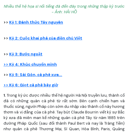
Nhiều thế hệ họa sĩ nổi tiếng đã đến đây trong những thập kỷ trước
- Ảnh: HẢI HỒ
>>
Kỳ 1:
Đánh thức Tây nguyên
>>
Kỳ 2:
Cuộc khai phá của điền chủ Việt
>>
Kỳ 3:
Bước ngoặt
>>
Kỳ 4: Khúc chuyển mình
>>
Kỳ 5: Sài Gòn, cà phê xưa...
>>
Kỳ 6: Giọt cà phê bây giờ
1.
Trong ký ức được nhiều thế hệ người Hà Nội truyền lưu, thành cổ
đã có những quán cà phê từ rất sớm. Bên cạnh chiến hạm và
thuốc súng, người Pháp còn sớm du nhập vào thành cổ này hương
thơm và vị đắng của cà phê. Tay bút Claude Bourrin viết ký sự Bắc
kỳ xưa đã miên man kể những quán cà phê Tây từ năm 1885 trên
đường Pháp Quốc (sau đổi thành Paul Bert và nay là Tràng Tiền)
như quán cà phê Thương Mại, Sĩ Quan, Hòa Bình, Paris, Quảng