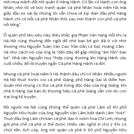
mới mua mảnh đất mở quán ở Hàng Hành. Có lần cô Hạnh, con ông
Nhân, nhờ tôi vẽ bức tranh quán cà phê Nhân hoài niệm hồi mái
giấy dầu sơ sài ấy nhưng tôi vẫn chưa vẽ kịp. Ban đầu phố Hàng
Hành chỉ có mỗi cà phê Nhân thôi, sau mới thành con phố cà phê
nổi tiếng”.
Ở quán phố liêu xiêu này, điêu khắc gia Phạm Văn Hạng mỗi khi ra
Hà Nội cũng thường đến ngồi để nhớ bạn bè giờ đã ở cõi nhớ
thương như Nguyễn Tuân, Văn Cao, Trần Dần, Lê Đạt, Hoàng Cầm...
Và như cách nói của ông là “đến đây để gặp những “âm hồn” bạn
bè”. Nhà văn Nguyễn Huy Thiệp cũng thường lên Hàng Hành vào
cuối chiều, để rồi truyện ngắn Cà phê Hàng Hành ra đời.
Nhưng cà phê hoài niệm ở Hà thành đâu chỉ có Nhân. Nhiều người
Hà Nội thuở trước coi cà phê Giảng, phố Hàng Gai là điểm hẹn.
Quán nhỏ nhưng có thứ cà phê trứng độc đáo của ông Giảng. Khi
nhà ở Hàng Gai bán đi, thương hiệu cà phê Giảng vẫn còn do con
trai ông kế truyền...
Rồi người Hà Nội cũng không thể quên cà phê Lâm số 60 phố
Nguyễn Hữu Huân của ông Nguyễn Văn Lâm, biệt danh Lâm “toét”.
Thuở đầu ông Lâm chỉ bán cà phê dạo ở vườn hoa Chí Linh, nhưng
giỏi pha chế cà phê vì thế được nhiều văn nghệ sĩ chú ý. Khi có
chút tiền tích cóp, ông mở quán cà phê ở 60 phố Nguyễn Hữu