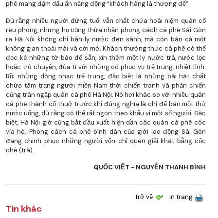
phê mang đậm dấu ấn năng động “khách hàng là thượng đế”.
Dù rằng nhiều người đứng tuổi vẫn chất chứa hoài niệm quán cổ
rêu phong, nhưng họ cũng thừa nhận phong cách cà phê Sài Gòn
ra Hà Nội không chỉ bán ly nước đen sánh, mà còn bán cả một
không gian thoải mái và cởi mở. Khách thưởng thức cà phê có thể
đọc ké những tờ báo để sẵn, xin thêm một ly nước trà, nước lọc
hoặc trò chuyện, đùa tí với những cô phục vụ trẻ trung, nhiệt tình.
Rồi những dòng nhạc trẻ trung, đặc biệt là những bài hát chất
chứa tâm trạng người miền Nam thời chiến tranh và phản chiến
cũng tràn ngập quán cà phê Hà Nội. Nó hơi khác so với nhiều quán
cà phê thành cổ thuở trước khi đúng nghĩa là chỉ để bán một thứ
nước uống, dù rằng có thể rất ngon theo khẩu vị một số người. Đặc
biệt, Hà Nội giờ cũng bắt đầu xuất hiện dần các quán cà phê cóc
vỉa hè. Phong cách cà phê bình dân của giới lao động Sài Gòn
đang chinh phục những người vốn chỉ quen giải khát bằng cốc
chè (trà)...
QUỐC VIỆT - NGUYỄN THANH BÌNH
Trở về
In trang
Tin khác