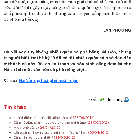
sao dở quá, người uống mua bàn mua ghế chứ có phải mua cà phê
nữa đâu!” thì ngày ngày cũng phải đi ra quán, ngồi lắng nghe nhịp
phố phường trôi đi và để những câu chuyện bằng hữu thêm men
cà phê mà trỗi dậy.
LAN PHƯƠNG
________________________
Hà Nội nay tuy không nhiều quán cà phê bằng Sài Gòn, nhưng
ít người biết từ thế kỷ 19 đã có rất nhiều quán cà phê độc đáo
ở thành cổ này. Rồi chiến tranh và hòa bình cũng đem lại cho
Hà thành một văn hóa cà phê riêng biệt...
Kỳ cuối:
Hà Nội, giọt cà phê hoài niệm
Trở về
In trang
Tin khác
4 thời điểm tốt nhất để uống cà phê
(28/09/2012)
Cà phê giúp giảm nguy cơ ung thư đại tràng
(26/09/2012)
Vị cà phê đắng
(26/04/2012)
Uống cà phê đen giúp phái mạnh “sung” hơn
(03/04/2012)
Cà phê nào ngon nhất ?
(29/03/2012)