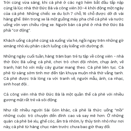
Trời cũng vừa sáng, khi cà phê ở các ngõ hẻm bắt đầu tấp nập
cũng là lúc nhà thờ Đức Bà và công viên 30-4 khởi động một ngày
của cà phê. Những chiếc xe du lịch 7 chỗ, 16 chỗ được dỡ đi vài
hàng ghế. Bên trong xe là một guồng máy pha chế cà phê và nước
uống vỏn vẹn chiều rộng xe. Người bán cà phê ở nhà thờ Đức Bà
phải “cơ động”.
Khách uống cà phê cũng sà xuống vỉa hè, ngồi ngay trên những gờ
ximăng nhỏ xíu phân cách luống cây kiểng với đường đi.
Những ngày cuối tuần, hàng trăm bạn trẻ tụ tập về công viên - nhà
thờ Đức Bà uống cà phê, chơi trò chơi đội nhóm, chụp ảnh, vẽ
tranh, hát hò với mấy cây guitar mang theo. Cà phê liên tục. Cà
phê từ sáng sớm tinh mơ đến tận khuya muộn nhà thờ vắng tanh.
Cà phê được trải lòng ra với tranh vẽ, người mẫu, ảnh, ca nhạc,
sinh hoạt đội...
Cả công viên nhà thờ Đức Bà là một quần thể cà phê với nhiều
gương mặt rất trẻ và sôi động.
Như rất nhiều người Sài Gòn khác, cà phê là thức uống “mồi”
những cuộc trò chuyện đến đỉnh cao và say mê hơn. Ở những
quán cà phê bé xíu, ghế cóc, ấm trà nhôm, ly thủy tinh nhỏ như nơi
này, cà phê từ hàng chục năm trước chưa bao giờ thay đổi.