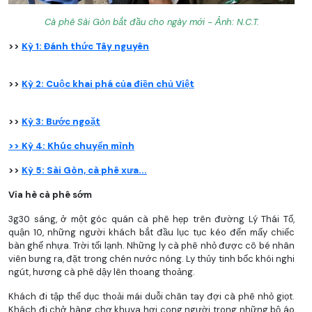
Cà phê Sài Gòn bắt đầu cho ngày mới - Ảnh: N.C.T.
>>
Kỳ 1:
Đánh thức Tây nguyên
>>
Kỳ 2:
Cuộc khai phá của điền chủ Việt
>>
Kỳ 3:
Bước ngoặt
>>
Kỳ 4: Khúc chuyển mình
>>
Kỳ 5: Sài Gòn, cà phê xưa...
Vỉa hè cà phê sớm
3g30 sáng, ở một góc quán cà phê hẹp trên đường Lý Thái Tổ,
quận 10, những người khách bắt đầu lục tục kéo đến mấy chiếc
bàn ghế nhựa. Trời tối lạnh. Những ly cà phê nhỏ được cô bé nhân
viên bưng ra, đặt trong chén nước nóng. Ly thủy tinh bốc khói nghi
ngút, hương cà phê dậy lên thoang thoảng.
Khách đi tập thể dục thoải mái duỗi chân tay đợi cà phê nhỏ giọt.
Khách đi chở hàng chợ khuya hơi cong người trong những bộ áo