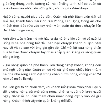
gió rộng thùng thình. Đường Lý Thái Tổ vắng tanh. Chỉ có quán cà
phê nhúm dần, nhúm dần đông lên, sôi nổi giữa đêm khuya.
4g30 sáng, người giao báo đến. Quán cà phê Bách Liên đặt cả
Tuổi Trẻ, Thanh Niên, Sài Gòn Giải Phóng, Lao Động, Công An cho
khách đọc. Báo vừa vào tay nhân viên quán đã được chuyển liền
đến khách ngồi uống.
Ánh đèn tuýp trắng mờ mờ hắt ra vỉa hè, ông lão bán vé số ngồi lại
uống ly cà phê cũng bắt đầu bàn bạc chuyện khách du lịch năm
nay về VN ra sao với ông già gần đó. Chỉ một lát sau, từng phần
của tờ báo được chuyền tay nhau khắp quán. Càng về sáng quán
càng đông.
7 giờ sáng, quán cà phê Bách Liên đông nghẹt khách, không còn
chỗ ngồi trống nào. Quán chỉ có vài cái ghế cóc, chiếc bàn nhỏ, ly
cà phê nhỏ sóng sánh đặt trong chén nước nóng, không khác 24
năm về trước là mấy.
Cô Liên giải thích: “Ban đêm, khi khách uống sớm mình phải luộc ly
để ly cũng nóng, cà phê cũng nóng, chứ ra ngoài trời lạnh nguội
ngay. Sáng rồi chỉ cần thêm chén nước nóng đặt ly vào để giữ
nóng. Khách thích vậy nên quán không đổi kiểu”.