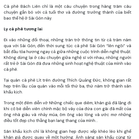
Cà phê Bách Liên chỉ là một câu chuyện trong hàng trăm câu
chuyện gắn bó với cả tuổi thơ và đường trưởng thành của biết
bao thế hệ ở Sài Gòn này.
Ly cà phê tương lai
Đi vào những đối thoại, những trăn trở thông tin từ cả trăm năm
qua với Sài Gòn, đến thời sung túc cà phê Sài Gòn “lên ngôi” và
bắt đầu tỏa hương ngay cả giữa những cuộc trình diễn nghệ thuật.
Không dừng lại ở câu chuyện giữa nghệ sĩ với nhau, những người
rất trẻ ở Sài Gòn đã đưa những sinh hoạt nghệ thuật của mình vào
cà phê.
Tại quán cà phê Lít trên đường Thích Quảng Đức, không gian rất
hẹp trên lầu của quán vào mỗi tối thứ ba, thứ năm trở thành sân
khấu kịch.
Trong một đêm diễn vở Những chiếc que diêm, khán giả đã lặng đi
khi cô bé diễn viên chính mặc bộ váy của đứa con gái đã mất của
ông nhà giàu và nhảy múa, ôm ông vào lòng và ước mơ những
điều tốt đẹp cho thằng bạn lang thang của mình...
Sân khấu kịch chỉ là không gian hẹp được xếp khéo léo khi ghế
khán giả được quay về một hướng. Ánh sáng sân khấu cũng từ