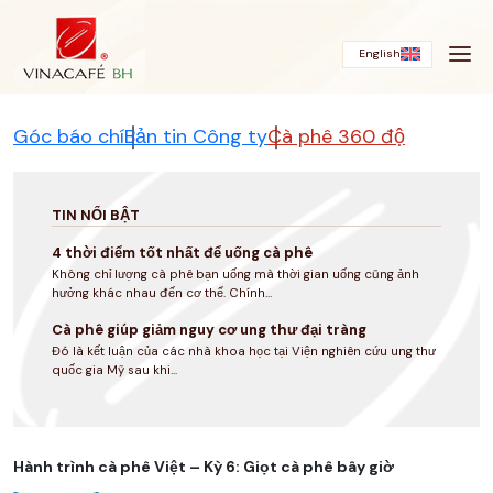
Bỏ
qua
English
Góc báo chí
Bản tin Công ty
Cà phê 360 độ
TIN NỔI BẬT
4 thời điểm tốt nhất để uống cà phê
Không chỉ lượng cà phê bạn uống mà thời gian uống cũng ảnh
hưởng khác nhau đến cơ thể. Chính...
Cà phê giúp giảm nguy cơ ung thư đại tràng
Đó là kết luận của các nhà khoa học tại Viện nghiên cứu ung thư
quốc gia Mỹ sau khi...
Hành trình cà phê Việt – Kỳ 6: Giọt cà phê bây giờ