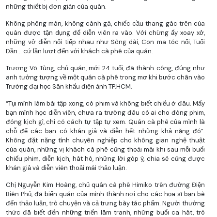
những thiết bị đơn giản của quán.
Không phông màn, không cánh gà, chiếc cầu thang gác trên của
quán được tận dụng để diễn viên ra vào. Với chừng ấy xoay xở,
những vở diễn nối tiếp nhau như Sông dài, Con ma tóc nối, Tuổi
Dần... cứ lần lượt đến với khách cà phê của quán.
Trương Võ Tùng, chủ quán, mới 24 tuổi, đã thành công, đúng như
anh tưởng tượng về một quán cà phê trong mơ khi bước chân vào
Trường đại học Sân khấu điện ảnh TP.HCM.
“Tụi mình làm bài tập xong, có phim và không biết chiếu ở đâu. Mấy
bạn mình học diễn viên, chưa ra trường đâu có ai cho đóng phim,
đóng kịch gì, chỉ có cách tự tập tự xem. Quán cà phê của mình là
chỗ để các bạn có khán giả và diễn hết những khả năng đó”.
Không đặt nặng tính chuyên nghiệp cho không gian nghệ thuật
của quán, những vị khách cà phê cũng thoải mái khi sau mỗi buổi
chiếu phim, diễn kịch, hát hò, những lời góp ý, chia sẻ cũng được
khán giả và diễn viên thoải mái thảo luận.
Chị Nguyễn Kim Hoàng, chủ quán cà phê Himiko trên đường Điện
Biên Phủ, đã biến quán của mình thành nơi cho các họa sĩ bạn bè
đến thảo luận, trò chuyện và cả trưng bày tác phẩm. Người thưởng
thức đã biết đến những triển lãm tranh, những buổi ca hát, trò