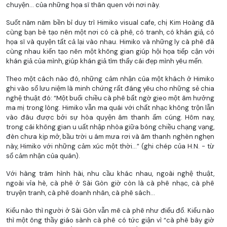
chuyện... của những họa sĩ thân quen với nơi này.
Suốt năm năm bền bỉ duy trì Himiko visual cafe, chị Kim Hoàng đã
cùng bạn bè tạo nên một nơi có cà phê, có tranh, có khán giả, có
họa sĩ và quyện tất cả lại vào nhau. Himiko và những ly cà phê đã
cùng nhau kiến tạo nên một không gian giúp hội họa tiếp cận với
khán giả của mình, giúp khán giả tìm thấy cái đẹp mình yêu mến.
Theo một cách nào đó, những cảm nhận của một khách ở Himiko
ghi vào sổ lưu niệm là minh chứng rất đáng yêu cho những sẻ chia
nghệ thuật đó: “Một buổi chiều cà phê bất ngờ gieo một âm hưởng
ma mị trong lòng. Himiko vẫn ma quái với chất nhạc không trộn lẫn
vào đâu được bởi sự hòa quyện âm thanh ấm cúng. Hôm nay,
trong cái không gian u uất nhập nhòa giữa bóng chiều chạng vạng,
đèn chưa kịp mở, bầu trời u ám mưa rơi và âm thanh nghèn nghẹn
này, Himiko với những cảm xúc một thời...” (ghi chép của H.N. - từ
sổ cảm nhận của quán).
Với hàng trăm hình hài, nhu cầu khác nhau, ngoài nghệ thuật,
ngoài vỉa hè, cà phê ở Sài Gòn giờ còn là cà phê nhạc, cà phê
truyện tranh, cà phê doanh nhân, cà phê sách...
Kiểu nào thì người ở Sài Gòn vẫn mê cà phê như điếu đổ. Kiểu nào
thì một ông thầy giáo sành cà phê có tức giận vì “cà phê bây giờ