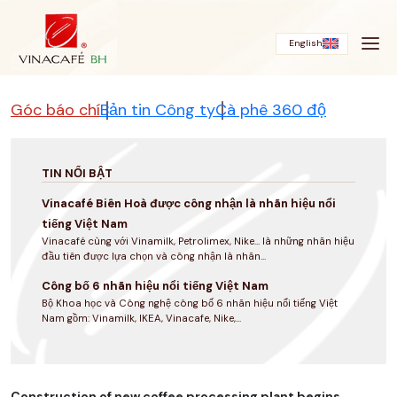
Bỏ
qua
English
Góc báo chí
Bản tin Công ty
Cà phê 360 độ
TIN NỔI BẬT
Vinacafé Biên Hoà được công nhận là nhãn hiệu nổi
tiếng Việt Nam
Vinacafé cùng với Vinamilk, Petrolimex, Nike... là những nhãn hiệu
đầu tiên được lựa chọn và công nhận là nhãn...
Công bố 6 nhãn hiệu nổi tiếng Việt Nam
Bộ Khoa học và Công nghệ công bố 6 nhãn hiệu nổi tiếng Việt
Nam gồm: Vinamilk, IKEA, Vinacafe, Nike,...
Construction of new coffee processing plant begins