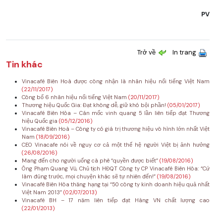
PV
Trở về
In trang
Tin khác
Vinacafé Biên Hoà được công nhận là nhãn hiệu nổi tiếng Việt Nam
(22/11/2017)
Công bố 6 nhãn hiệu nổi tiếng Việt Nam
(20/11/2017)
Thương hiệu Quốc Gia: Đạt không dễ, giữ khó bội phần!
(05/01/2017)
Vinacafé Biên Hòa – Cán mốc vinh quang 5 lần liên tiếp đạt Thương
hiệu Quốc gia
(05/12/2016)
Vinacafé Biên Hoà – Công ty có giá trị thương hiệu vô hình lớn nhất Việt
Nam
(18/09/2016)
CEO Vinacafe nói về nguy cơ cả một thế hệ người Việt bị ảnh hưởng
(26/08/2016)
Mang đến cho người uống cà phê “quyền được biết”
(19/08/2016)
Ông Phạm Quang Vũ, Chủ tịch HĐQT Công ty CP Vinacafé Biên Hòa: “Cứ
làm đúng trước, mọi chuyện khác sẽ tự nhiên đến!”
(19/08/2016)
Vinacafé Biên Hòa thăng hạng tại “50 công ty kinh doanh hiệu quả nhất
Việt Nam 2013”
(02/07/2013)
Vinacafé BH – 17 năm liên tiếp đạt Hàng VN chất lượng cao
(22/01/2013)