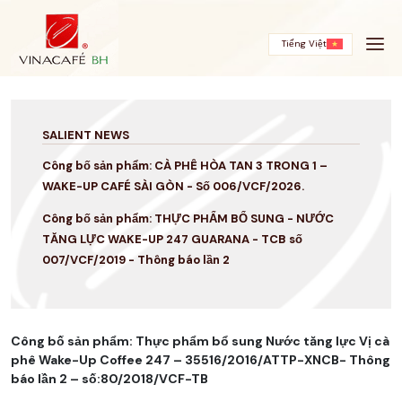
Skip
to
content
Tiếng Việt
SALIENT NEWS
Công bố sản phẩm: CÀ PHÊ HÒA TAN 3 TRONG 1 –
WAKE-UP CAFÉ SÀI GÒN - Số 006/VCF/2026.
Công bố sản phẩm: THỰC PHẨM BỔ SUNG - NƯỚC
TĂNG LỰC WAKE-UP 247 GUARANA - TCB số
007/VCF/2019 - Thông báo lần 2
Công bố sản phẩm: Thực phẩm bổ sung Nước tăng lực Vị cà
phê Wake-Up Coffee 247 – 35516/2016/ATTP-XNCB- Thông
báo lần 2 – số:80/2018/VCF-TB