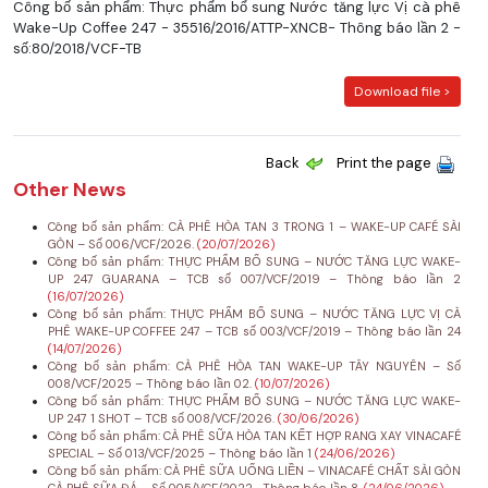
Công bố sản phẩm: Thực phẩm bổ sung Nước tăng lực Vị cà phê
Wake-Up Coffee 247 - 35516/2016/ATTP-XNCB- Thông báo lần 2 -
số:80/2018/VCF-TB
Download file >
Back
Print the page
Other News
Công bố sản phẩm: CÀ PHÊ HÒA TAN 3 TRONG 1 – WAKE-UP CAFÉ SÀI
GÒN – Số 006/VCF/2026.
(20/07/2026)
Công bố sản phẩm: THỰC PHẨM BỔ SUNG – NƯỚC TĂNG LỰC WAKE-
UP 247 GUARANA – TCB số 007/VCF/2019 – Thông báo lần 2
(16/07/2026)
Công bố sản phẩm: THỰC PHẨM BỔ SUNG – NƯỚC TĂNG LỰC VỊ CÀ
PHÊ WAKE-UP COFFEE 247 – TCB số 003/VCF/2019 – Thông báo lần 24
(14/07/2026)
Công bố sản phẩm: CÀ PHÊ HÒA TAN WAKE-UP TÂY NGUYÊN – Số
008/VCF/2025 – Thông báo lần 02.
(10/07/2026)
Công bố sản phẩm: THỰC PHẨM BỔ SUNG – NƯỚC TĂNG LỰC WAKE-
UP 247 1 SHOT – TCB số 008/VCF/2026.
(30/06/2026)
Công bố sản phẩm: CÀ PHÊ SỮA HÒA TAN KẾT HỢP RANG XAY VINACAFÉ
SPECIAL – Số 013/VCF/2025 – Thông báo lần 1
(24/06/2026)
Công bố sản phẩm: CÀ PHÊ SỮA UỐNG LIỀN – VINACAFÉ CHẤT SÀI GÒN
CÀ PHÊ SỮA ĐÁ – Số 005/VCF/2022- Thông báo lần 8.
(24/06/2026)