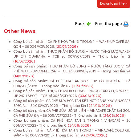
Download file >
Back
Print the page
Other News
Công bố sản phẩm: CÀ PHÊ HÒA TAN 3 TRONG 1 – WAKE-UP CAFÉ SÀI
GÒN – Số 006/VCF/2026.
(20/07/2026)
Công bố sản phẩm: THỰC PHẨM BỔ SUNG – NƯỚC TĂNG LỰC WAKE-
UP 247 GUARANA – TCB số 007/VCF/2019 – Thông báo lần 2
(16/07/2026)
Công bố sản phẩm: THỰC PHẨM BỔ SUNG – NƯỚC TĂNG LỰC VỊ CÀ
PHÊ WAKE-UP COFFEE 247 – TCB số 003/VCF/2019 – Thông báo lần 24
(14/07/2026)
Công bố sản phẩm: CÀ PHÊ HÒA TAN WAKE-UP TÂY NGUYÊN – Số
008/VCF/2025 – Thông báo lần 02.
(10/07/2026)
Công bố sản phẩm: THỰC PHẨM BỔ SUNG – NƯỚC TĂNG LỰC WAKE-
UP 247 1 SHOT – TCB số 008/VCF/2026.
(30/06/2026)
Công bố sản phẩm: CÀ PHÊ SỮA HÒA TAN KẾT HỢP RANG XAY VINACAFÉ
SPECIAL – Số 013/VCF/2025 – Thông báo lần 1
(24/06/2026)
Công bố sản phẩm: CÀ PHÊ SỮA UỐNG LIỀN – VINACAFÉ CHẤT SÀI GÒN
CÀ PHÊ SỮA ĐÁ – Số 005/VCF/2022- Thông báo lần 8.
(24/06/2026)
Công bố sản phẩm: CÀ PHÊ HÒA TAN 3 TRONG 1 VINACAFÉ – Số
001/VCF/2022- Thông báo lần 6.
(24/06/2026)
Công bố sản phẩm: CÀ PHÊ HÒA TAN 3 TRONG 1 – VINACAFÉ GOLD GU
ĐẬM – Số 004/VCF/2018- Thông báo lần 9.
(24/06/2026)