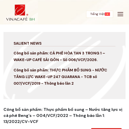
Skip
to
content
Tiếng Việt
SALIENT NEWS
Công bố sản phẩm: CÀ PHÊ HÒA TAN 3 TRONG 1 –
WAKE-UP CAFÉ SÀI GÒN - Số 006/VCF/2026.
Công bố sản phẩm: THỰC PHẨM BỔ SUNG - NƯỚC
TĂNG LỰC WAKE-UP 247 GUARANA - TCB số
007/VCF/2019 - Thông báo lần 2
Công bố sản phẩm: Thực phẩm bổ sung – Nước tăng lực vị
cà phê Beng’s – 004/VCF/2022 – Thông báo lần 1:
13/2022/CV-VCF