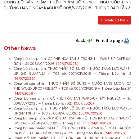
CÔNG BỐ SẢN PHẨM: THỰC PHẨM BỔ SUNG - NGŨ CỐC DINH
DƯỠNG HÀNG NGÀY KACHI SỐ 005/VCF/2018 - THÔNG BÁO LẦN 3
Download file >
Back
Print the page
Other News
Công bố sản phẩm: CÀ PHÊ HÒA TAN 3 TRONG 1 – WAKE-UP CAFÉ SÀI
GÒN – Số 006/VCF/2026.
(20/07/2026)
Công bố sản phẩm: THỰC PHẨM BỔ SUNG – NƯỚC TĂNG LỰC WAKE-
UP 247 GUARANA – TCB số 007/VCF/2019 – Thông báo lần 2
(16/07/2026)
Công bố sản phẩm: THỰC PHẨM BỔ SUNG – NƯỚC TĂNG LỰC VỊ CÀ
PHÊ WAKE-UP COFFEE 247 – TCB số 003/VCF/2019 – Thông báo lần 24
(14/07/2026)
Công bố sản phẩm: CÀ PHÊ HÒA TAN WAKE-UP TÂY NGUYÊN – Số
008/VCF/2025 – Thông báo lần 02.
(10/07/2026)
Công bố sản phẩm: THỰC PHẨM BỔ SUNG – NƯỚC TĂNG LỰC WAKE-
UP 247 1 SHOT – TCB số 008/VCF/2026.
(30/06/2026)
Công bố sản phẩm: CÀ PHÊ SỮA HÒA TAN KẾT HỢP RANG XAY VINACAFÉ
SPECIAL – Số 013/VCF/2025 – Thông báo lần 1
(24/06/2026)
Công bố sản phẩm: CÀ PHÊ SỮA UỐNG LIỀN – VINACAFÉ CHẤT SÀI GÒN
CÀ PHÊ SỮA ĐÁ – Số 005/VCF/2022- Thông báo lần 8.
(24/06/2026)
Công bố sản phẩm: CÀ PHÊ HÒA TAN 3 TRONG 1 VINACAFÉ – Số