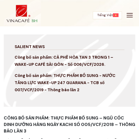
Skip
to
content
Tiếng Việt
SALIENT NEWS
Công bố sản phẩm: CÀ PHÊ HÒA TAN 3 TRONG 1 –
WAKE-UP CAFÉ SÀI GÒN - Số 006/VCF/2026.
Công bố sản phẩm: THỰC PHẨM BỔ SUNG - NƯỚC
TĂNG LỰC WAKE-UP 247 GUARANA - TCB số
007/VCF/2019 - Thông báo lần 2
CÔNG BỐ SẢN PHẨM: THỰC PHẨM BỔ SUNG – NGŨ CỐC
DINH DƯỠNG HÀNG NGÀY KACHI SỐ 005/VCF/2018 – THÔNG
BÁO LẦN 3