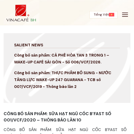
Skip
to
content
Tiếng Việt
SALIENT NEWS
Công bố sản phẩm: CÀ PHÊ HÒA TAN 3 TRONG 1 –
WAKE-UP CAFÉ SÀI GÒN - Số 006/VCF/2026.
Công bố sản phẩm: THỰC PHẨM BỔ SUNG - NƯỚC
TĂNG LỰC WAKE-UP 247 GUARANA - TCB số
007/VCF/2019 - Thông báo lần 2
CÔNG BỐ SẢN PHẨM: SỮA HẠT NGŨ CỐC B’FAST SỐ
001/VCF/2020 – THÔNG BÁO LẦN 10
CÔNG BỐ SẢN PHẨM: SỮA HẠT NGŨ CỐC B'FAST SỐ