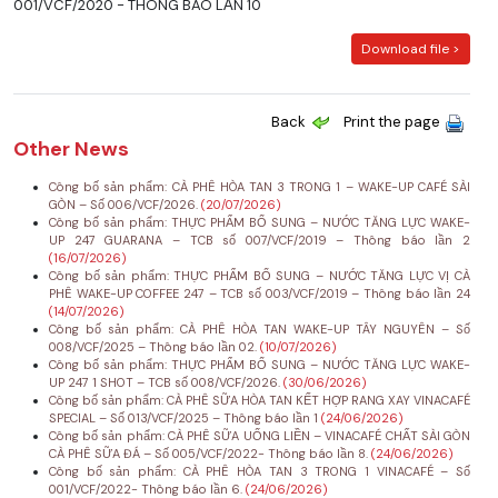
001/VCF/2020 - THÔNG BÁO LẦN 10
Download file >
Back
Print the page
Other News
Công bố sản phẩm: CÀ PHÊ HÒA TAN 3 TRONG 1 – WAKE-UP CAFÉ SÀI
GÒN – Số 006/VCF/2026.
(20/07/2026)
Công bố sản phẩm: THỰC PHẨM BỔ SUNG – NƯỚC TĂNG LỰC WAKE-
UP 247 GUARANA – TCB số 007/VCF/2019 – Thông báo lần 2
(16/07/2026)
Công bố sản phẩm: THỰC PHẨM BỔ SUNG – NƯỚC TĂNG LỰC VỊ CÀ
PHÊ WAKE-UP COFFEE 247 – TCB số 003/VCF/2019 – Thông báo lần 24
(14/07/2026)
Công bố sản phẩm: CÀ PHÊ HÒA TAN WAKE-UP TÂY NGUYÊN – Số
008/VCF/2025 – Thông báo lần 02.
(10/07/2026)
Công bố sản phẩm: THỰC PHẨM BỔ SUNG – NƯỚC TĂNG LỰC WAKE-
UP 247 1 SHOT – TCB số 008/VCF/2026.
(30/06/2026)
Công bố sản phẩm: CÀ PHÊ SỮA HÒA TAN KẾT HỢP RANG XAY VINACAFÉ
SPECIAL – Số 013/VCF/2025 – Thông báo lần 1
(24/06/2026)
Công bố sản phẩm: CÀ PHÊ SỮA UỐNG LIỀN – VINACAFÉ CHẤT SÀI GÒN
CÀ PHÊ SỮA ĐÁ – Số 005/VCF/2022- Thông báo lần 8.
(24/06/2026)
Công bố sản phẩm: CÀ PHÊ HÒA TAN 3 TRONG 1 VINACAFÉ – Số
001/VCF/2022- Thông báo lần 6.
(24/06/2026)