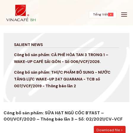
Skip
to
content
Tiếng Việt
SALIENT NEWS
Công bố sản phẩm: CÀ PHÊ HÒA TAN 3 TRONG 1 –
WAKE-UP CAFÉ SÀI GÒN - Số 006/VCF/2026.
Công bố sản phẩm: THỰC PHẨM BỔ SUNG - NƯỚC
TĂNG LỰC WAKE-UP 247 GUARANA - TCB số
007/VCF/2019 - Thông báo lần 2
Công bố sản phẩm: SỮA HẠT NGŨ CỐC B’FAST –
001/VCF/2020 – Thông báo lần 3 – Số: 02/2021/CV-VCF
Download file >