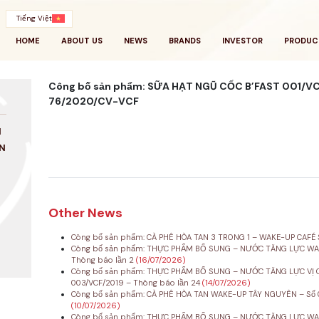
Tiếng Việt
HOME
ABOUT US
NEWS
BRANDS
INVESTOR
PRODUC
Công bố sản phẩm: SỮA HẠT NGŨ CỐC B’FAST 001/VCF
76/2020/CV-VCF
N
N
Other News
Công bố sản phẩm: CÀ PHÊ HÒA TAN 3 TRONG 1 – WAKE-UP CAFÉ 
Công bố sản phẩm: THỰC PHẨM BỔ SUNG – NƯỚC TĂNG LỰC WAK
Thông báo lần 2
(16/07/2026)
Công bố sản phẩm: THỰC PHẨM BỔ SUNG – NƯỚC TĂNG LỰC VỊ C
003/VCF/2019 – Thông báo lần 24
(14/07/2026)
Công bố sản phẩm: CÀ PHÊ HÒA TAN WAKE-UP TÂY NGUYÊN – Số 0
(10/07/2026)
Công bố sản phẩm: THỰC PHẨM BỔ SUNG – NƯỚC TĂNG LỰC WAKE