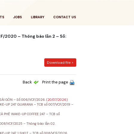
TS
JOBS
LIBRARY
CONTACT US
/2020 – Thông báo lần 2 – Số:
Download file >
Back
Print the page
SÀI GÒN – Số 006/VCF/2026.
(20/07/2026)
E-UP 247 GUARANA – TCB số 007/VCF/2019 –
À PHÊ WAKE-UP COFFEE 247 – TCB số
08/VCF/2025 – Thông báo lần 02.
-UP 247 1 SHOT – TCB số 008/VCF/2026.