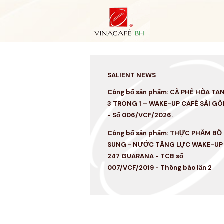
Skip
to
content
SALIENT NEWS
Công bố sản phẩm: CÀ PHÊ HÒA TA
3 TRONG 1 – WAKE-UP CAFÉ SÀI GÒ
- Số 006/VCF/2026.
Công bố sản phẩm: THỰC PHẨM BỔ
SUNG - NƯỚC TĂNG LỰC WAKE-UP
247 GUARANA - TCB số
007/VCF/2019 - Thông báo lần 2