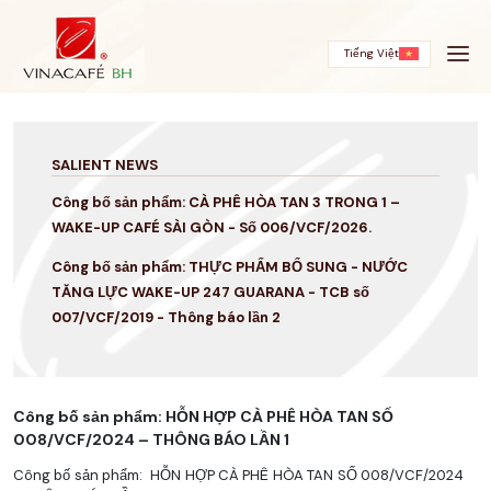
Skip
to
content
Tiếng Việt
SALIENT NEWS
Công bố sản phẩm: CÀ PHÊ HÒA TAN 3 TRONG 1 –
WAKE-UP CAFÉ SÀI GÒN - Số 006/VCF/2026.
Công bố sản phẩm: THỰC PHẨM BỔ SUNG - NƯỚC
TĂNG LỰC WAKE-UP 247 GUARANA - TCB số
007/VCF/2019 - Thông báo lần 2
Công bố sản phẩm: HỖN HỢP CÀ PHÊ HÒA TAN SỐ
008/VCF/2024 – THÔNG BÁO LẦN 1
Công bố sản phẩm: HỖN HỢP CÀ PHÊ HÒA TAN SỐ 008/VCF/2024