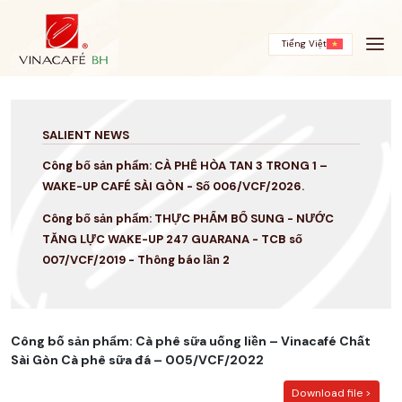
Skip
to
content
Tiếng Việt
SALIENT NEWS
Công bố sản phẩm: CÀ PHÊ HÒA TAN 3 TRONG 1 –
WAKE-UP CAFÉ SÀI GÒN - Số 006/VCF/2026.
Công bố sản phẩm: THỰC PHẨM BỔ SUNG - NƯỚC
TĂNG LỰC WAKE-UP 247 GUARANA - TCB số
007/VCF/2019 - Thông báo lần 2
Công bố sản phẩm: Cà phê sữa uống liền – Vinacafé Chất
Sài Gòn Cà phê sữa đá – 005/VCF/2022
Download file >