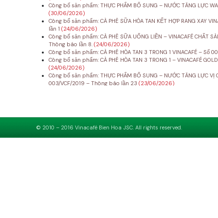
Công bố sản phẩm: THỰC PHẨM BỔ SUNG – NƯỚC TĂNG LỰC WAKE
(30/06/2026)
Công bố sản phẩm: CÀ PHÊ SỮA HÒA TAN KẾT HỢP RANG XAY VINA
lần 1
(24/06/2026)
Công bố sản phẩm: CÀ PHÊ SỮA UỐNG LIỀN – VINACAFÉ CHẤT SÀ
Thông báo lần 8.
(24/06/2026)
Công bố sản phẩm: CÀ PHÊ HÒA TAN 3 TRONG 1 VINACAFÉ – Số 00
Công bố sản phẩm: CÀ PHÊ HÒA TAN 3 TRONG 1 – VINACAFÉ GOLD
(24/06/2026)
Công bố sản phẩm: THỰC PHẨM BỔ SUNG – NƯỚC TĂNG LỰC VỊ C
003/VCF/2019 – Thông báo lần 23
(23/06/2026)
© 2010 – 2016 Vinacafé Bien Hoa JSC. All rights reserved.