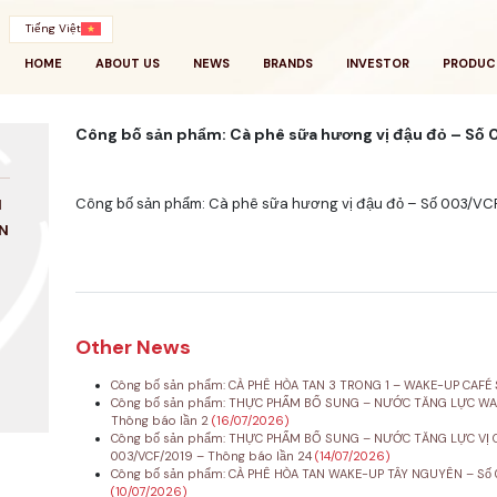
Tiếng Việt
HOME
ABOUT US
NEWS
BRANDS
INVESTOR
PRODUC
Công bố sản phẩm: Cà phê sữa hương vị đậu đỏ – S
Công bố sản phẩm: Cà phê sữa hương vị đậu đỏ – Số 003/V
N
N
Other News
Công bố sản phẩm: CÀ PHÊ HÒA TAN 3 TRONG 1 – WAKE-UP CAFÉ 
Công bố sản phẩm: THỰC PHẨM BỔ SUNG – NƯỚC TĂNG LỰC WAK
Thông báo lần 2
(16/07/2026)
Công bố sản phẩm: THỰC PHẨM BỔ SUNG – NƯỚC TĂNG LỰC VỊ C
003/VCF/2019 – Thông báo lần 24
(14/07/2026)
Công bố sản phẩm: CÀ PHÊ HÒA TAN WAKE-UP TÂY NGUYÊN – Số 0
(10/07/2026)