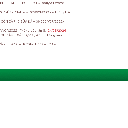
-UP 247 1 SHOT – TCB số 008/VCF/2026.
CAFÉ SPECIAL – Số 013/VCF/2025 – Thông báo
I GÒN CÀ PHÊ SỮA ĐÁ – Số 005/VCF/2022-
1/VCF/2022- Thông báo lần 6.
(24/06/2026)
 GU ĐẬM – Số 004/VCF/2018- Thông báo lần 9.
À PHÊ WAKE-UP COFFEE 247 – TCB số