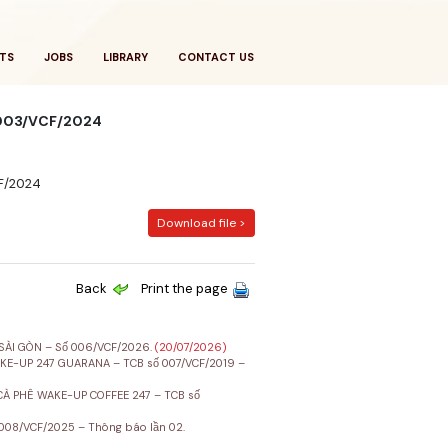
TS
JOBS
LIBRARY
CONTACT US
ố 003/VCF/2024
CF/2024
Download file >
Back
Print the page
SÀI GÒN – Số 006/VCF/2026.
(20/07/2026)
E-UP 247 GUARANA – TCB số 007/VCF/2019 –
À PHÊ WAKE-UP COFFEE 247 – TCB số
08/VCF/2025 – Thông báo lần 02.