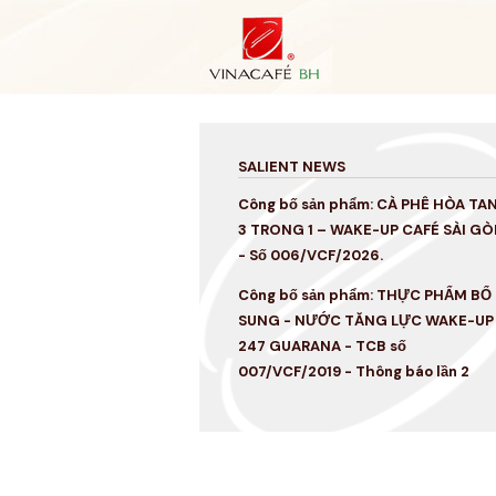
Skip
to
content
SALIENT NEWS
Công bố sản phẩm: CÀ PHÊ HÒA TA
3 TRONG 1 – WAKE-UP CAFÉ SÀI GÒ
- Số 006/VCF/2026.
Công bố sản phẩm: THỰC PHẨM BỔ
SUNG - NƯỚC TĂNG LỰC WAKE-UP
247 GUARANA - TCB số
007/VCF/2019 - Thông báo lần 2