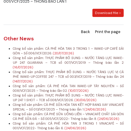
001/VCF/2025 – THÔNG BÁO LẦN 1
Download file >
Back
Print the page
Other News
Công bố sản phẩm: CÀ PHÊ HÒA TAN 3 TRONG 1 – WAKE-UP CAFÉ SÀI
GÒN – Số 006/VCF/2026.
(20/07/2026)
Công bố sản phẩm: THỰC PHẨM BỔ SUNG – NƯỚC TĂNG LỰC WAKE-
UP 247 GUARANA – TCB số 007/VCF/2019 – Thông báo lần 2
(16/07/2026)
Công bố sản phẩm: THỰC PHẨM BỔ SUNG – NƯỚC TĂNG LỰC VỊ CÀ
PHÊ WAKE-UP COFFEE 247 – TCB số 003/VCF/2019 – Thông báo lần 24
(14/07/2026)
Công bố sản phẩm: CÀ PHÊ HÒA TAN WAKE-UP TÂY NGUYÊN – Số
008/VCF/2025 – Thông báo lần 02.
(10/07/2026)
Công bố sản phẩm: THỰC PHẨM BỔ SUNG – NƯỚC TĂNG LỰC WAKE-
UP 247 1 SHOT – TCB số 008/VCF/2026.
(30/06/2026)
Công bố sản phẩm: CÀ PHÊ SỮA HÒA TAN KẾT HỢP RANG XAY VINACAFÉ
SPECIAL – Số 013/VCF/2025 – Thông báo lần 1
(24/06/2026)
Công bố sản phẩm: CÀ PHÊ SỮA UỐNG LIỀN – VINACAFÉ CHẤT SÀI GÒN
CÀ PHÊ SỮA ĐÁ – Số 005/VCF/2022- Thông báo lần 8.
(24/06/2026)
Công bố sản phẩm: CÀ PHÊ HÒA TAN 3 TRONG 1 VINACAFÉ – Số
001/VCF/2022- Thông báo lần 6.
(24/06/2026)