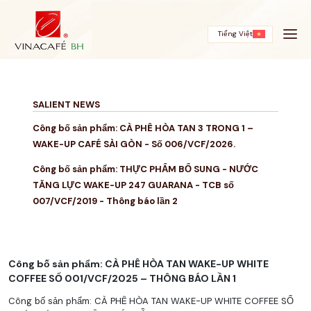
Skip
to
content
Tiếng Việt
SALIENT NEWS
Công bố sản phẩm: CÀ PHÊ HÒA TAN 3 TRONG 1 –
WAKE-UP CAFÉ SÀI GÒN - Số 006/VCF/2026.
Công bố sản phẩm: THỰC PHẨM BỔ SUNG - NƯỚC
TĂNG LỰC WAKE-UP 247 GUARANA - TCB số
007/VCF/2019 - Thông báo lần 2
Công bố sản phẩm: CÀ PHÊ HÒA TAN WAKE-UP WHITE
COFFEE SỐ 001/VCF/2025 – THÔNG BÁO LẦN 1
Công bố sản phẩm: CÀ PHÊ HÒA TAN WAKE-UP WHITE COFFEE SỐ