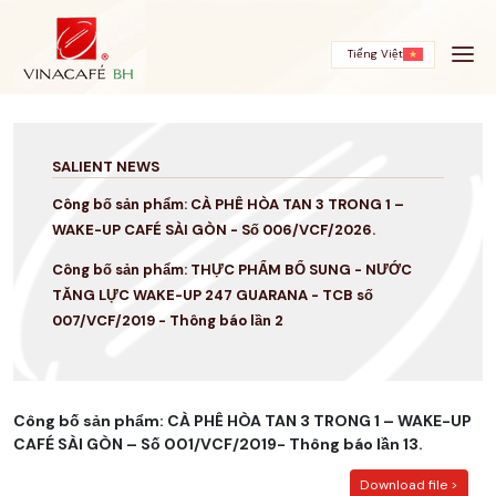
Skip
to
content
Tiếng Việt
SALIENT NEWS
Công bố sản phẩm: CÀ PHÊ HÒA TAN 3 TRONG 1 –
WAKE-UP CAFÉ SÀI GÒN - Số 006/VCF/2026.
Công bố sản phẩm: THỰC PHẨM BỔ SUNG - NƯỚC
TĂNG LỰC WAKE-UP 247 GUARANA - TCB số
007/VCF/2019 - Thông báo lần 2
Công bố sản phẩm: CÀ PHÊ HÒA TAN 3 TRONG 1 – WAKE-UP
CAFÉ SÀI GÒN – Số 001/VCF/2019- Thông báo lần 13.
Download file >