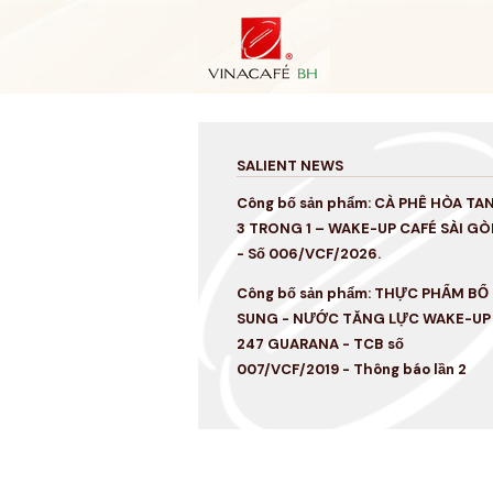
Skip
to
content
SALIENT NEWS
Công bố sản phẩm: CÀ PHÊ HÒA TA
3 TRONG 1 – WAKE-UP CAFÉ SÀI GÒ
- Số 006/VCF/2026.
Công bố sản phẩm: THỰC PHẨM BỔ
SUNG - NƯỚC TĂNG LỰC WAKE-UP
247 GUARANA - TCB số
007/VCF/2019 - Thông báo lần 2