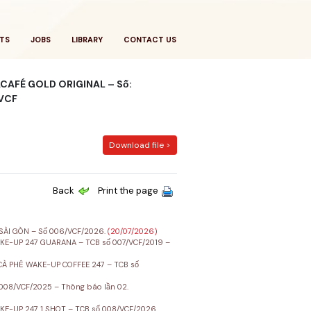
TS
JOBS
LIBRARY
CONTACT US
ACAFÉ GOLD ORIGINAL – Số:
-VCF
Download file >
Back
Print the page
SÀI GÒN – Số 006/VCF/2026.
(20/07/2026)
E-UP 247 GUARANA – TCB số 007/VCF/2019 –
À PHÊ WAKE-UP COFFEE 247 – TCB số
08/VCF/2025 – Thông báo lần 02.
-UP 247 1 SHOT – TCB số 008/VCF/2026.