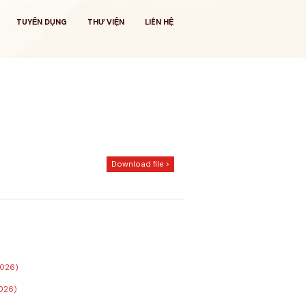
TUYỂN DỤNG
THƯ VIỆN
LIÊN HỆ
Download file >
2026)
2026)