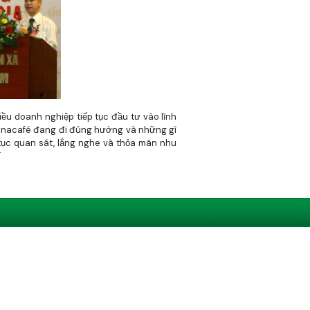
ều doanh nghiệp tiếp tục đầu tư vào lĩnh
Vinacafé đang đi đúng hướng và những gì
tục quan sát, lắng nghe và thỏa mãn nhu
.
ng và được tín nhiệm cao không chỉ ở VN
 dòng sản phẩm của Vinacafé đều sử dụng
nhất với “gu” cà phê phin của người Việt.
óa để bảo quản chất lượng sản phẩm bên
o an toàn cho người tiêu dùng.
ng nhu cầu của từng nhóm đối tượng.
Theo: