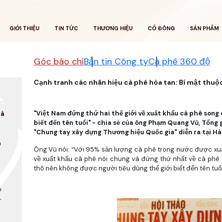
GIỚI THIỆU
TIN TỨC
THƯƠNG HIỆU
CỔ ĐÔNG
SẢN PHẨM
Góc báo chí
Bản tin Công ty
Cà phê 360 độ
Cạnh tranh các nhãn hiệu cà phê hòa tan: Bí mật thuộ
"Việt Nam đứng thứ hai thế giới về xuất khẩu cà phê song
là
biết đến tên tuổi" - chia sẻ của ông Phạm Quang Vũ, Tổng 
"Chung tay xây dựng Thương hiệu Quốc gia" diễn ra tại Hà
a
Ông Vũ nói: “Với 95% sản lượng cà phê trong nước được xuất
về xuất khẩu cà phê nói chung và đứng thứ nhất về cà phê R
thô nên không được người tiêu dùng thế giới biết đến tên tuổi
n
,