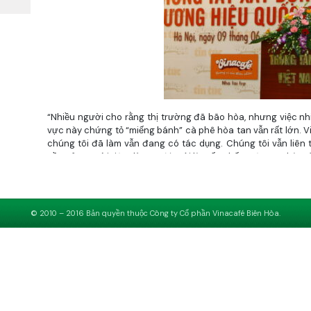
“Nhiều người cho rằng thị trường đã bão hòa, nhưng việc nhi
vực này chứng tỏ “miếng bánh” cà phê hòa tan vẫn rất lớn. 
chúng tôi đã làm vẫn đang có tác dụng. Chúng tôi vẫn liên 
cầu của người tiêu dùng - đó mới là mấu chốt” - ông Vũ bày tỏ
Vinacafé có hơn 30 năm cung cấp cà phê cho người tiêu dù
mà còn ở nước ngoài, những nơi khó tính nhất. Tất cả các
loại cà phê nguyên liệu tốt nhất, với hương vị tự nhiên, gần 
© 2010 – 2016 Bản quyền thuộc Công ty Cổ phần Vinacafé Biên Hòa.
Quy trình rang xay, đóng gói của sản phẩm được tối ưu h
trong và không sử dụng phụ gia, hương nhân tạo nhằm đảm bả
Dải sản phẩm của Vinacafé sẽ phong phú thêm, đủ sức đáp ứ