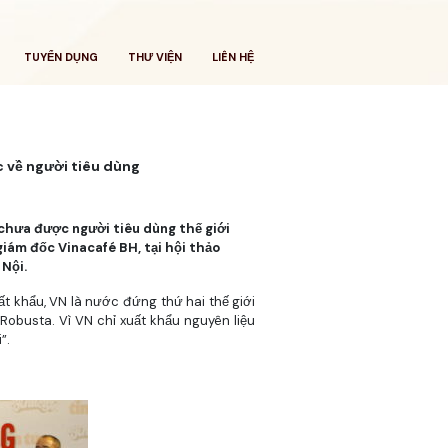
TUYỂN DỤNG
THƯ VIỆN
LIÊN HỆ
c về người tiêu dùng
 chưa được người tiêu dùng thế giới
giám đốc Vinacafé BH, tại hội thảo
 Nội.
 khẩu, VN là nước đứng thứ hai thế giới
obusta. Vì VN chỉ xuất khẩu nguyên liệu
”.