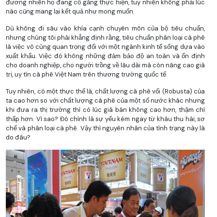
đương nhiên họ đang cố gắng thực hiện, tuy nhiên không phải lúc
nào cũng mang lại kết quả như mong muốn.
Dù không đi sâu vào khía cạnh chuyên môn của bộ tiêu chuẩn,
nhưng chúng tôi phải khẳng định rằng, tiêu chuẩn phân loại cà phê
là việc vô cùng quan trọng đối với một ngành kinh tế sống dựa vào
xuất khẩu. Việc đó không những đảm bảo độ an toàn và ổn định
cho doanh nghiệp, cho người trồng về lâu dài mà còn nâng cao giá
trị, uy tín cà phê Việt Nam trên thương trường quốc tế.
Tuy nhiên, có một thực thế là, chất lượng cà phê vối (Robusta) của
ta cao hơn so với chất lượng cà phê của một số nước khác nhưng
khi đưa ra thị trường thì có lúc giá bán không cao hơn, thậm chí
thấp hơn. Vì sao? Đó chính là sự yếu kém ngay từ khâu thu hái, sơ
chế và phân loại cà phê. Vậy thì nguyên nhân của tình trạng này là
do đâu?