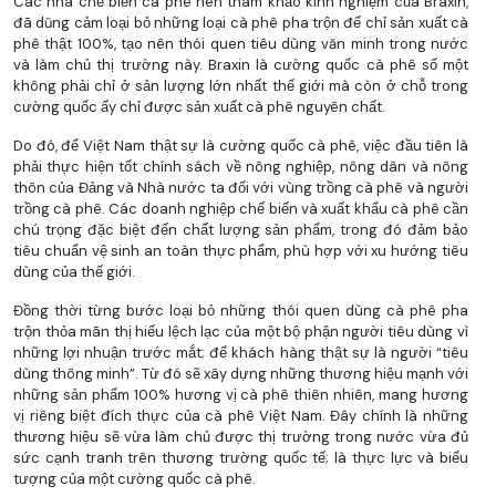
Các nhà chế biến cà phê nên tham khảo kinh nghiệm của Braxin,
đã dũng cảm loại bỏ những loại cà phê pha trộn để chỉ sản xuất cà
phê thật 100%, tạo nên thói quen tiêu dùng văn minh trong nước
và làm chủ thị trường này. Braxin là cường quốc cà phê số một
không phải chỉ ở sản lượng lớn nhất thế giới mà còn ở chỗ trong
cường quốc ấy chỉ được sản xuất cà phê nguyên chất.
Do đó, để Việt Nam thật sự là cường quốc cà phê, việc đầu tiên là
phải thực hiện tốt chính sách về nông nghiệp, nông dân và nông
thôn của Đảng và Nhà nước ta đối với vùng trồng cà phê và người
trồng cà phê. Các doanh nghiệp chế biến và xuất khẩu cà phê cần
chú trọng đặc biệt đến chất lượng sản phẩm, trong đó đảm bảo
tiêu chuẩn vệ sinh an toàn thực phẩm, phù hợp với xu hướng tiêu
dùng của thế giới.
Đồng thời từng bước loại bỏ những thói quen dùng cà phê pha
trộn thỏa mãn thị hiếu lệch lạc của một bộ phận người tiêu dùng vì
những lợi nhuận trước mắt; để khách hàng thật sự là người “tiêu
dùng thông minh”. Từ đó sẽ xây dựng những thương hiệu mạnh với
những sản phẩm 100% hương vị cà phê thiên nhiên, mang hương
vị riêng biệt đích thực của cà phê Việt Nam. Đây chính là những
thương hiệu sẽ vừa làm chủ được thị trường trong nước vừa đủ
sức cạnh tranh trên thương trường quốc tế; là thực lực và biểu
tượng của một cường quốc cà phê.