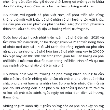
cho nông dân, đảm bảo giữ được chất lượng cà phê ngay từ khâu
đầu. Đó cũng là một đảm bảo cho chất lượng hàng xuất khẩu.
Tuy nhiên, với ngành cà phê Việt Nam, để phát triển bền vững
không thể mãi xuất khẩu cà phê nhân và chỉ hướng tới xuất khẩu,
mà cần phải có sản phẩm cà phê chế biến sâu; đồng thời phải kích
thích nhu cầu tiêu thụ nội địa và hướng về thị trường này.
Cuộc họp về qui hoạch phát triển ngành cà phê đến năm 2020 và
tầm nhìn đến năm 2030, do Bộ Nông nghiệp và Phát triển nông thôn
tổ chức mới đây tại TP Hồ Chí Minh cho rằng, ngành cà phê cần
nâng cao sản lượng cà phê hòa tan và cà phê rang xay từ 20.000
tấn hiện nay lên 100.000 tấn trong thời gian tới. Sản lượng cà phê
chế biến là một mục tiêu rất quan trọng, thể hiện trình độ và qui mô
của ngành công nghiệp chế biến cà phê.
Tuy nhiên, nhìn vào thị trường cà phê trong nước chúng ta cần
đặc biệt lưu ý đến những sản phẩm cà phê bị pha trộn quá nhiều
chất phụ gia và hương vị nhân tạo. Sự pha trộn nhiều đến nỗi cà
phê đôi khi không còn là cà phê nữa. Tại nhiều quán người ta đưa
ra loại cà phê đặc sánh, ngầy ngậy, có màu đen đậm và hương
thơm lừng.
Những “người sành điệu” ghiền những cốc cà phê như vậy nhưng