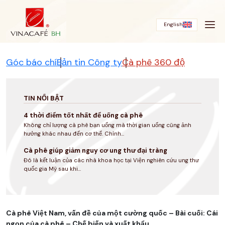
Bỏ
qua
English
Góc báo chí
Bản tin Công ty
Cà phê 360 độ
TIN NỔI BẬT
4 thời điểm tốt nhất để uống cà phê
Không chỉ lượng cà phê bạn uống mà thời gian uống cũng ảnh
hưởng khác nhau đến cơ thể. Chính...
Cà phê giúp giảm nguy cơ ung thư đại tràng
Đó là kết luận của các nhà khoa học tại Viện nghiên cứu ung thư
quốc gia Mỹ sau khi...
Cà phê Việt Nam, vấn đề của một cường quốc – Bài cuối: Cái
ngọn của cà phê – Chế biến và xuất khẩu