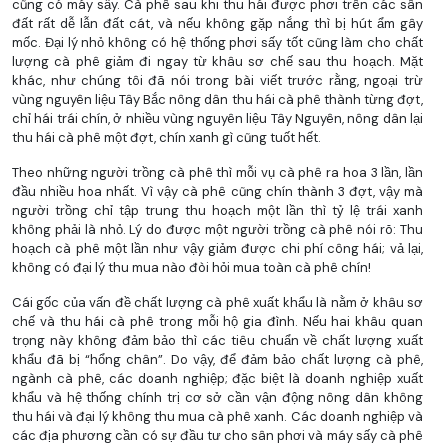
cũng có máy sấy. Cà phê sau khi thu hái được phơi trên các sân
đất rất dễ lẫn đất cát, và nếu không gặp nắng thì bị hút ẩm gây
mốc. Đại lý nhỏ không có hệ thống phơi sấy tốt cũng làm cho chất
lượng cà phê giảm đi ngay từ khâu sơ chế sau thu hoạch. Mặt
khác, như chúng tôi đã nói trong bài viết trước rằng, ngoại trừ
vùng nguyên liệu Tây Bắc nông dân thu hái cà phê thành từng đợt,
chỉ hái trái chín, ở nhiều vùng nguyên liệu Tây Nguyên, nông dân lại
thu hái cà phê một đợt, chín xanh gì cũng tuốt hết.
Theo những người trồng cà phê thì mỗi vụ cà phê ra hoa 3 lần, lần
đầu nhiều hoa nhất. Vì vậy cà phê cũng chín thành 3 đợt, vậy mà
người trồng chỉ tập trung thu hoạch một lần thì tỷ lệ trái xanh
không phải là nhỏ. Lý do được một người trồng cà phê nói rõ: Thu
hoạch cà phê một lần như vậy giảm được chi phí công hái; vả lại,
không có đại lý thu mua nào đòi hỏi mua toàn cà phê chín!
Cái gốc của vấn đề chất lượng cà phê xuất khẩu là nằm ở khâu sơ
chế và thu hái cà phê trong mỗi hộ gia đình. Nếu hai khâu quan
trọng này không đảm bảo thì các tiêu chuẩn về chất lượng xuất
khẩu đã bị “hổng chân”. Do vậy, để đảm bảo chất lượng cà phê,
ngành cà phê, các doanh nghiệp; đặc biệt là doanh nghiệp xuất
khẩu và hệ thống chính trị cơ sở cần vận động nông dân không
thu hái và đại lý không thu mua cà phê xanh. Các doanh nghiệp và
các địa phương cần có sự đầu tư cho sân phơi và máy sấy cà phê