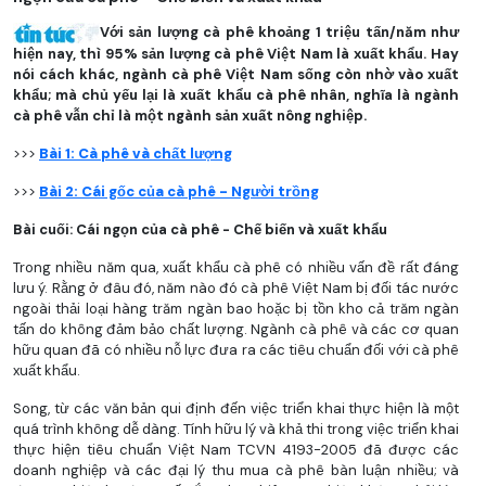
Với sản lượng cà phê khoảng 1 triệu tấn/năm như
hiện nay, thì 95% sản lượng cà phê Việt Nam là xuất khẩu. Hay
nói cách khác, ngành cà phê Việt Nam sống còn nhờ vào xuất
khẩu; mà chủ yếu lại là xuất khẩu cà phê nhân, nghĩa là ngành
cà phê vẫn chỉ là một ngành sản xuất nông nghiệp.
>>>
Bài 1: Cà phê và chất lượng
>>>
Bài 2: Cái gốc của cà phê - Người trồng
Bài cuối: Cái ngọn của cà phê - Chế biến và xuất khẩu
Trong nhiều năm qua, xuất khẩu cà phê có nhiều vấn đề rất đáng
lưu ý. Rằng ở đâu đó, năm nào đó cà phê Việt Nam bị đối tác nước
ngoài thải loại hàng trăm ngàn bao hoặc bị tồn kho cả trăm ngàn
tấn do không đảm bảo chất lượng. Ngành cà phê và các cơ quan
hữu quan đã có nhiều nỗ lực đưa ra các tiêu chuẩn đối với cà phê
xuất khẩu.
Song, từ các văn bản qui định đến việc triển khai thực hiện là một
quá trình không dễ dàng. Tính hữu lý và khả thi trong việc triển khai
thực hiện tiêu chuẩn Việt Nam TCVN 4193-2005 đã được các
doanh nghiệp và các đại lý thu mua cà phê bàn luận nhiều; và