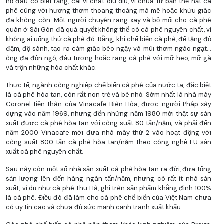
họ đâu có biết rằng, cái vị chát dìu dịu, vị chua từ bản thể hạt cà
phê cùng với hương thơm thoang thoảng mà mê hoặc khứu giác
đã không còn. Một người chuyên rang xay và bỏ mối cho cà phê
quán ở Sài Gòn đã quả quyết không thể có cà phê nguyên chất, vì
không ai uống thứ cà phê đó. Rằng, khi chế biến cà phê, để tăng độ
đậm, độ sánh, tạo ra cảm giác béo ngậy và mùi thơm ngào ngạt...
ông đã độn ngô, đậu tương hoặc rang cà phê với mỡ heo, mỡ gà
và trộn những hóa chất khác.
Thực tế, ngành công nghiệp chế biến cà phê của nước ta, đặc biệt
là cà phê hòa tan, còn rất non trẻ và bé nhỏ. Sớm nhất là nhà máy
Coronel tiền thân của Vinacafe Biên Hòa, được người Pháp xây
dựng vào năm 1969, nhưng đến những năm 1980 mới thật sự sản
xuất được cà phê hòa tan với công suất 80 tấn/năm; và phải đến
năm 2000 Vinacafe mới đưa nhà máy thứ 2 vào hoạt động với
công suất 800 tấn cà phê hòa tan/năm theo công nghệ EU sản
xuất cà phê nguyên chất.
Sau này còn một số nhà sản xuất cà phê hòa tan ra đời, đưa tổng
sản lượng lên đến hàng ngàn tấn/năm, nhưng có rất ít nhà sản
xuất, ví dụ như cà phê Thu Hà, ghi trên sản phẩm khẳng định 100%
là cà phê. Điều đó đã làm cho cà phê chế biến của Việt Nam chưa
có uy tín cao và chưa đủ sức mạnh cạnh tranh xuất khẩu.