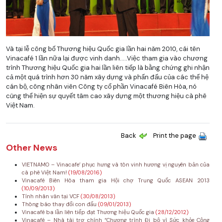
Và tại lễ công bố Thương hiệu Quốc gia lần hai năm 2010, cái tên
Vinacafé 1 lần nữa lại được vinh danh…..Việc tham gia vào chương
trình Thương hiệu Quốc gia hai lần liên tiếp là bằng chứng ghi nhận
cả một quá trình hơn 30 năm xây dựng và phấn đấu của các thế hệ
cán bộ, công nhân viên Công ty cổ phần Vinacafé Biên Hòa, nó
cũng thể hiện sự quyết tâm cao xây dựng một thương hiệu cà phê
Việt Nam.
Back
Print the page
Other News
VIETNAMO – Vinacafe’ phục hưng và tôn vinh hương vị nguyên bản của
cà phê Việt Nam!
(19/08/2016)
Vinacafé Biên Hòa tham gia Hội chợ Trung Quốc ASEAN 2013
(10/09/2013)
Tính nhân văn tại VCF
(30/08/2013)
Thông báo thay đổi con đấu
(09/01/2013)
Vinacafé ba lần liên tiếp đạt Thương hiệu Quốc gia
(28/12/2012)
Vinacafé – Nhà tài trợ chính “Chương trình Đi bộ vì Sức khỏe Cộng