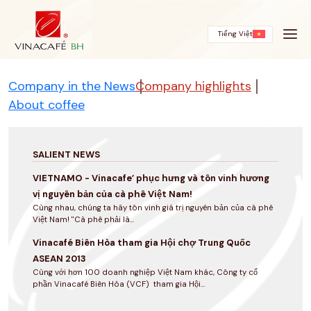
Skip
to
content
Tiếng Việt
Company in the News
Company highlights
About coffee
SALIENT NEWS
VIETNAMO - Vinacafe’ phục hưng và tôn vinh hương
vị nguyên bản của cà phê Việt Nam!
Cùng nhau, chúng ta hãy tôn vinh giá trị nguyên bản của cà phê
Việt Nam! "Cà phê phải là...
Vinacafé Biên Hòa tham gia Hội chợ Trung Quốc
ASEAN 2013
Cùng với hơn 100 doanh nghiệp Việt Nam khác, Công ty cổ
phần Vinacafé Biên Hòa (VCF) tham gia Hội...