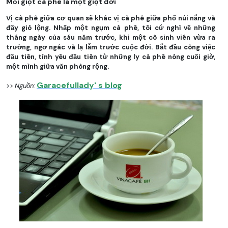
Mỗi giọt cà phê là một giọt đời
Vị cà phê giữa cơ quan sẽ khác vị cà phê giữa phố núi nắng và
đầy gió lộng. Nhấp một ngụm cà phê, tôi cứ nghĩ về những
tháng ngày của sáu năm trước, khi một cô sinh viên vừa ra
trường, ngơ ngác và lạ lẫm trước cuộc đời. Bắt đầu công việc
đầu tiên, tình yêu đầu tiên từ những ly cà phê nóng cuối giờ,
một mình giữa văn phòng rộng.
Garacefullady' s blog
>>
Nguồn: