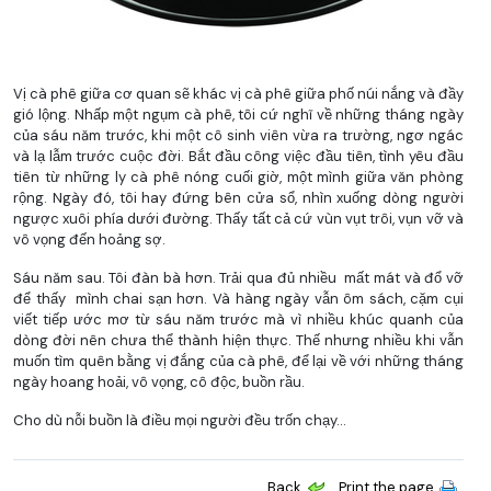
Vị cà phê giữa cơ quan sẽ khác vị cà phê giữa phố núi nắng và đầy
gió lộng. Nhấp một ngụm cà phê, tôi cứ nghĩ về những tháng ngày
của sáu năm trước, khi một cô sinh viên vừa ra trường, ngơ ngác
và lạ lẫm trước cuộc đời. Bắt đầu công việc đầu tiên, tình yêu đầu
tiên từ những ly cà phê nóng cuối giờ, một mình giữa văn phòng
rộng. Ngày đó, tôi hay đứng bên cửa sổ, nhìn xuống dòng người
ngược xuôi phía dưới đường. Thấy tất cả cứ vùn vụt trôi, vụn vỡ và
vô vọng đến hoảng sợ.
Sáu năm sau. Tôi đàn bà hơn. Trải qua đủ nhiều mất mát và đổ vỡ
để thấy mình chai sạn hơn. Và hàng ngày vẫn ôm sách, cặm cụi
viết tiếp ước mơ từ sáu năm trước mà vì nhiều khúc quanh của
dòng đời nên chưa thể thành hiện thực. Thế nhưng nhiều khi vẫn
muốn tìm quên bằng vị đắng của cà phê, để lại về với những tháng
ngày hoang hoải, vô vọng, cô độc, buồn rầu.
Cho dù nỗi buồn là điều mọi người đều trốn chạy…
Back
Print the page