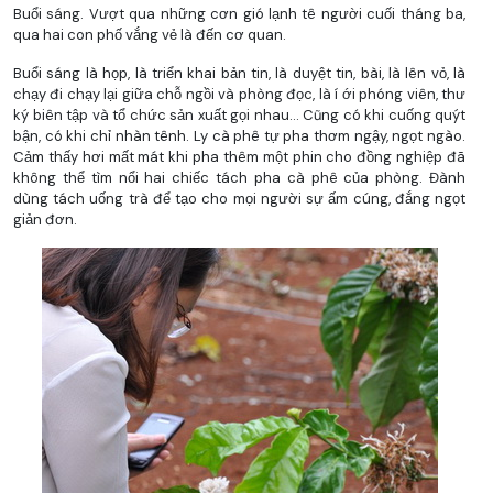
Buổi sáng. Vượt qua những cơn gió lạnh tê người cuối tháng ba,
qua hai con phố vắng vẻ là đến cơ quan.
Buổi sáng là họp, là triển khai bản tin, là duyệt tin, bài, là lên vỏ, là
chạy đi chạy lại giữa chỗ ngồi và phòng đọc, là í ới phóng viên, thư
ký biên tập và tổ chức sản xuất gọi nhau… Cũng có khi cuống quýt
bận, có khi chỉ nhàn tênh. Ly cà phê tự pha thơm ngậy, ngọt ngào.
Cảm thấy hơi mất mát khi pha thêm một phin cho đồng nghiệp đã
không thể tìm nổi hai chiếc tách pha cà phê của phòng. Đành
dùng tách uống trà để tạo cho mọi người sự ấm cúng, đắng ngọt
giản đơn.