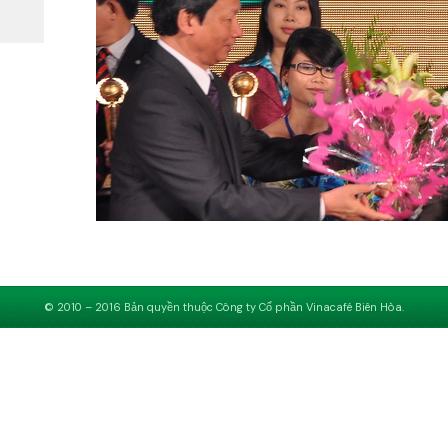
Đây là hoạt động nhằm động viên, khuyến khích các doanh ng
nghệ, thiết bị tiên tiến để nâng cao hiệu quả hoạt động, sản 
© 2010 – 2016 Bản quyền thuộc Công ty Cổ phần Vinacafé Biên Hòa.
năng cạnh tranh cao, đủ sức hòa nhập thị trường thế giới; th
Đảng và Nhà nước về hội nhập nền kinh tế thế giới, bảo vệ môi 
Qua đó, xây dựng một kênh truyền thông trên Internet giúp cá
cận hàng hóa Việt Nam cũng như thông tin về những doanh n
cần thiết và có sản phẩm/dịch vụ đáp ứng được nhu cầu hợp tác
cộng đồng doanh nghiệp Việt Nam có môi trường để tập trung 
chuẩn chất lượng, đủ sức hội nhập nền kinh tế quốc tế.