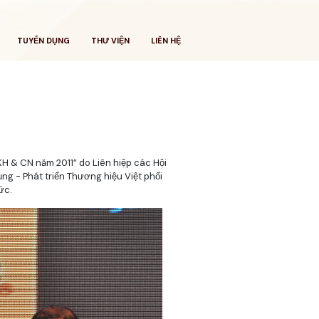
TUYỂN DỤNG
THƯ VIỆN
LIÊN HỆ
H & CN năm 2011” do Liên hiệp các Hội
g - Phát triển Thương hiệu Việt phối
ức.