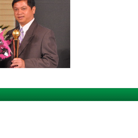
hiệp đã tích cực đầu tư đổi mới công
xuất ra những sản phẩm/dịch vụ có khả
ực hiện tốt chủ trương, định hướng của
trường và hướng tới nền kinh tế tri thức.
c đối tác nước ngoài có điều kiện tiếp
ghiệp Việt Nam hội đủ những quy chuẩn
 liên doanh, liên kết; đồng thời hỗ trợ
giới thiệu sản phẩm/dịch vụ đạt tiêu