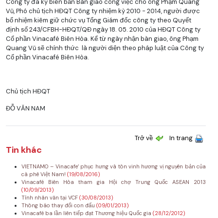
Công ty đã ký biên bản Bàn giao công việc cho ông Phạm Quang
Vũ, Phó chủ tịch HĐQT Công ty nhiệm kỳ 2010 - 2014, người được
bổ nhiệm kiêm giữ chức vụ Tổng Giám đốc công ty theo Quyết
định số 243/CFBH-HĐQT/QĐ ngày 18. 05. 2010 của HĐQT Công ty
Cổ phần Vinacafé Biên Hòa. Kể từ ngày nhận bàn giao, ông Phạm
Quang Vũ sẽ chính thức là người diện theo pháp luật của Công ty
Cổ phần Vinacafé Biên Hòa.
Chủ tịch HĐQT
ĐỖ VĂN NAM
Trở về
In trang
Tin khác
VIETNAMO – Vinacafe’ phục hưng và tôn vinh hương vị nguyên bản của
cà phê Việt Nam!
(19/08/2016)
Vinacafé Biên Hòa tham gia Hội chợ Trung Quốc ASEAN 2013
(10/09/2013)
Tính nhân văn tại VCF
(30/08/2013)
Thông báo thay đổi con đấu
(09/01/2013)
Vinacafé ba lần liên tiếp đạt Thương hiệu Quốc gia
(28/12/2012)