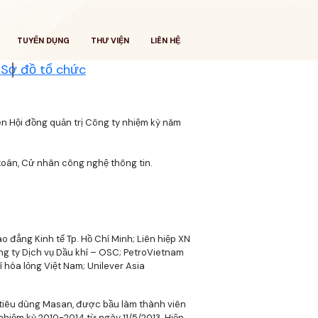
TUYỂN DỤNG
THƯ VIỆN
LIÊN HỆ
t
Sơ đồ tổ chức
n Hội đồng quản trị Công ty nhiệm kỳ năm
toán, Cử nhân công nghệ thông tin.
 đẳng Kinh tế Tp. Hồ Chí Minh; Liên hiệp XN
g ty Dịch vụ Dầu khí – OSC; PetroVietnam
hóa lỏng Việt Nam; Unilever Asia
tiêu dùng Masan, được bầu làm thành viên
hiệm kỳ 2010-2014 từ ngày 11/5/2013. Hiện