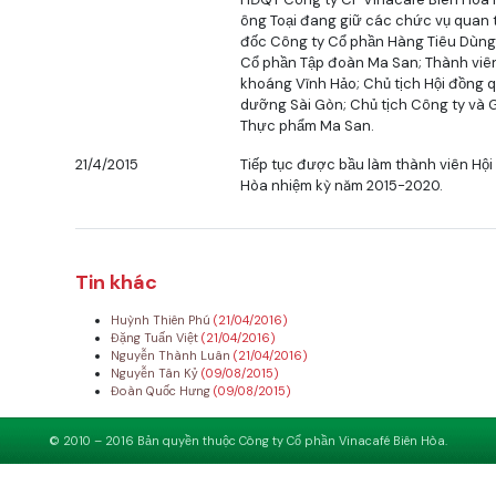
ông Toại đang giữ các chức vụ quan t
đốc Công ty Cổ phần Hàng Tiêu Dùng
Cổ phần Tập đoàn Ma San; Thành viên
khoáng Vĩnh Hảo; Chủ tịch Hội đồng 
dưỡng Sài Gòn; Chủ tịch Công ty và 
Thực phẩm Ma San.
21/4/2015
Tiếp tục được bầu làm thành viên Hội
Hòa nhiệm kỳ năm 2015-2020.
Tin khác
Huỳnh Thiên Phú
(21/04/2016)
Đặng Tuấn Việt
(21/04/2016)
Nguyễn Thành Luân
(21/04/2016)
Nguyễn Tân Kỷ
(09/08/2015)
Đoàn Quốc Hưng
(09/08/2015)
© 2010 – 2016 Bản quyền thuộc Công ty Cổ phần Vinacafé Biên Hòa.