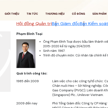
GIỚI THIỆU
TIN TỨC
THƯƠNG HIỆU
CỔ ĐÔNG
SẢN PHẨM
Hội đồng Quản trị
Ban Giám đốc
Ban Kiểm soá
Phạm Đình Toại
Ông Phạm Đình Toại được bầu làm thành viê
2015-2020 kể từ ngày 21/4/2015.
Sinh năm: 1967.
Trình độ chuyên môn: Cử nhân tài chính kế 
Quá trình công tác:
1985 đến 2009
Làm việc cho các công ty/tổ chức: Cao
Chăn nuôi Heo – Sở Nông nghiệp; Côn
Gas Company (PVGC); Liên doanh Khí 
(Singapore) Plc.; Unilever Vietnam.
2009 đến nay
Phó Tổng Giám đốc Công ty CP Hàng 
HĐQT Công ty CP Vinacafé Biên Hòa n