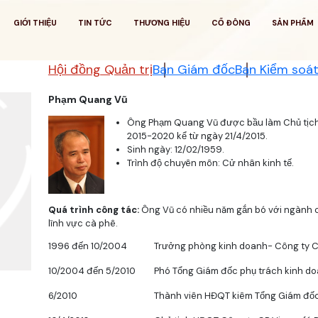
GIỚI THIỆU
TIN TỨC
THƯƠNG HIỆU
CỔ ĐÔNG
SẢN PHẨM
Hội đồng Quản trị
Ban Giám đốc
Ban Kiểm soá
Phạm Quang Vũ
Ông Phạm Quang Vũ được bầu làm Chủ tịch 
2015-2020 kể từ ngày 21/4/2015.
Sinh ngày: 12/02/1959.
Trình độ chuyên môn: Cử nhân kinh tế.
Quá trình công tác:
Ông Vũ có nhiều năm gắn bó với ngành 
lĩnh vực cà phê.
1996 đến 10/2004
Trưởng phòng kinh doanh- Công ty C
10/2004 đến 5/2010
Phó Tổng Giám đốc phụ trách kinh d
6/2010
Thành viên HĐQT kiêm Tổng Giám đốc