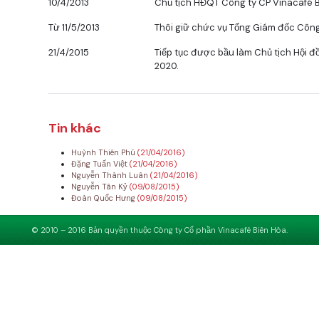
10/4/2013
Chủ tịch HĐQT Công ty CP Vinacafé B
Từ 11/5/2013
Thôi giữ chức vụ Tổng Giám đốc Công
21/4/2015
Tiếp tục được bầu làm Chủ tịch Hội đ
2020.
Tin khác
Huỳnh Thiên Phú
(21/04/2016)
Đặng Tuấn Việt
(21/04/2016)
Nguyễn Thành Luân
(21/04/2016)
Nguyễn Tân Kỷ
(09/08/2015)
Đoàn Quốc Hưng
(09/08/2015)
© 2010 – 2016 Bản quyền thuộc Công ty Cổ phần Vinacafé Biên Hòa.