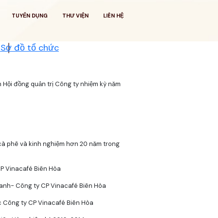
TUYỂN DỤNG
THƯ VIỆN
LIÊN HỆ
t
Sơ đồ tổ chức
Hội đồng quản trị Công ty nhiệm kỳ năm
cà phê và kinh nghiệm hơn 20 năm trong
P Vinacafé Biên Hòa
oanh- Công ty CP Vinacafé Biên Hòa
 Công ty CP Vinacafé Biên Hòa