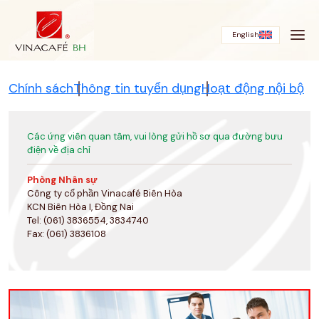
Bỏ
qua
English
Chính sách
Thông tin tuyển dụng
Hoạt động nội bộ
Các ứng viên quan tâm, vui lòng gửi hồ sơ qua đường bưu
điện về địa chỉ
Phòng Nhân sự
Công ty cổ phần Vinacafé Biên Hòa
KCN Biên Hòa I, Đồng Nai
Tel: (061) 3836554, 3834740
Fax: (061) 3836108