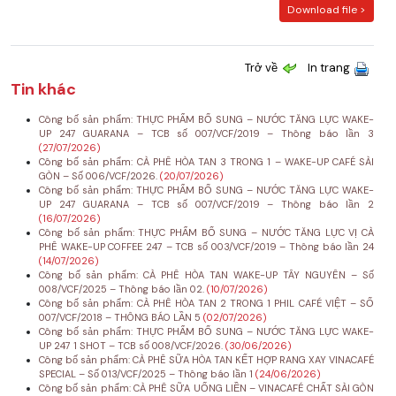
Download file >
Trở về
In trang
Tin khác
Công bố sản phẩm: THỰC PHẨM BỔ SUNG – NƯỚC TĂNG LỰC WAKE-
UP 247 GUARANA – TCB số 007/VCF/2019 – Thông báo lần 3
(27/07/2026)
Công bố sản phẩm: CÀ PHÊ HÒA TAN 3 TRONG 1 – WAKE-UP CAFÉ SÀI
GÒN – Số 006/VCF/2026.
(20/07/2026)
Công bố sản phẩm: THỰC PHẨM BỔ SUNG – NƯỚC TĂNG LỰC WAKE-
UP 247 GUARANA – TCB số 007/VCF/2019 – Thông báo lần 2
(16/07/2026)
Công bố sản phẩm: THỰC PHẨM BỔ SUNG – NƯỚC TĂNG LỰC VỊ CÀ
PHÊ WAKE-UP COFFEE 247 – TCB số 003/VCF/2019 – Thông báo lần 24
(14/07/2026)
Công bố sản phẩm: CÀ PHÊ HÒA TAN WAKE-UP TÂY NGUYÊN – Số
008/VCF/2025 – Thông báo lần 02.
(10/07/2026)
Công bố sản phẩm: CÀ PHÊ HÒA TAN 2 TRONG 1 PHIL CAFÉ VIỆT – SỐ
007/VCF/2018 – THÔNG BÁO LẦN 5
(02/07/2026)
Công bố sản phẩm: THỰC PHẨM BỔ SUNG – NƯỚC TĂNG LỰC WAKE-
UP 247 1 SHOT – TCB số 008/VCF/2026.
(30/06/2026)
Công bố sản phẩm: CÀ PHÊ SỮA HÒA TAN KẾT HỢP RANG XAY VINACAFÉ
SPECIAL – Số 013/VCF/2025 – Thông báo lần 1
(24/06/2026)
Công bố sản phẩm: CÀ PHÊ SỮA UỐNG LIỀN – VINACAFÉ CHẤT SÀI GÒN