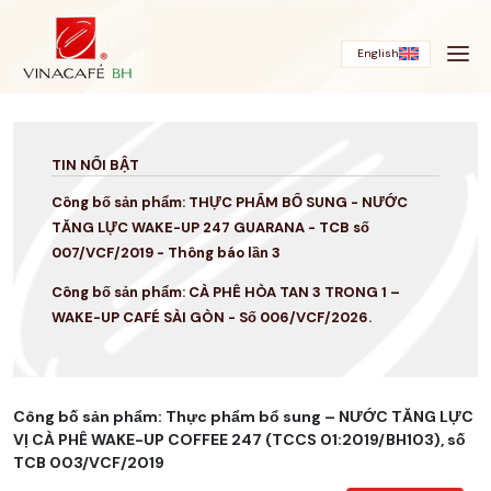
Bỏ
qua
English
TIN NỔI BẬT
Công bố sản phẩm: THỰC PHẨM BỔ SUNG - NƯỚC
TĂNG LỰC WAKE-UP 247 GUARANA - TCB số
007/VCF/2019 - Thông báo lần 3
Công bố sản phẩm: CÀ PHÊ HÒA TAN 3 TRONG 1 –
WAKE-UP CAFÉ SÀI GÒN - Số 006/VCF/2026.
Công bố sản phẩm: Thực phẩm bổ sung – NƯỚC TĂNG LỰC
VỊ CÀ PHÊ WAKE-UP COFFEE 247 (TCCS 01:2019/BH103), số
TCB 003/VCF/2019