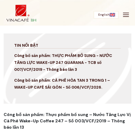
Bỏ
qua
English
TIN NỔI BẬT
Công bố sản phẩm: THỰC PHẨM BỔ SUNG - NƯỚC
TĂNG LỰC WAKE-UP 247 GUARANA - TCB số
007/VCF/2019 - Thông báo lần 3
Công bố sản phẩm: CÀ PHÊ HÒA TAN 3 TRONG 1 –
WAKE-UP CAFÉ SÀI GÒN - Số 006/VCF/2026.
Công bố sản phẩm: Thực phẩm bổ sung – Nước Tăng Lực Vị
Cà Phê Wake-Up Coffee 247 – Số 003/VCF/2019 – Thông
báo lần 13