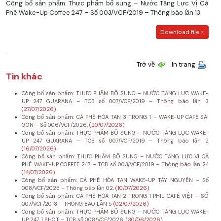
Công bố sản phẩm: Thực phẩm bổ sung – Nước Tăng Lực Vị Cà
Phê Wake-Up Coffee 247 – Số 003/VCF/2019 – Thông báo lần 13
Download file >
Trở về
In trang
Tin khác
Công bố sản phẩm: THỰC PHẨM BỔ SUNG – NƯỚC TĂNG LỰC WAKE-
UP 247 GUARANA – TCB số 007/VCF/2019 – Thông báo lần 3
(27/07/2026)
Công bố sản phẩm: CÀ PHÊ HÒA TAN 3 TRONG 1 – WAKE-UP CAFÉ SÀI
GÒN – Số 006/VCF/2026.
(20/07/2026)
Công bố sản phẩm: THỰC PHẨM BỔ SUNG – NƯỚC TĂNG LỰC WAKE-
UP 247 GUARANA – TCB số 007/VCF/2019 – Thông báo lần 2
(16/07/2026)
Công bố sản phẩm: THỰC PHẨM BỔ SUNG – NƯỚC TĂNG LỰC VỊ CÀ
PHÊ WAKE-UP COFFEE 247 – TCB số 003/VCF/2019 – Thông báo lần 24
(14/07/2026)
Công bố sản phẩm: CÀ PHÊ HÒA TAN WAKE-UP TÂY NGUYÊN – Số
008/VCF/2025 – Thông báo lần 02.
(10/07/2026)
Công bố sản phẩm: CÀ PHÊ HÒA TAN 2 TRONG 1 PHIL CAFÉ VIỆT – SỐ
007/VCF/2018 – THÔNG BÁO LẦN 5
(02/07/2026)
Công bố sản phẩm: THỰC PHẨM BỔ SUNG – NƯỚC TĂNG LỰC WAKE-
UP 247 1 SHOT – TCB số 008/VCF/2026.
(30/06/2026)