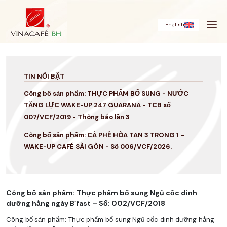
Bỏ
qua
English
TIN NỔI BẬT
Công bố sản phẩm: THỰC PHẨM BỔ SUNG - NƯỚC
TĂNG LỰC WAKE-UP 247 GUARANA - TCB số
007/VCF/2019 - Thông báo lần 3
Công bố sản phẩm: CÀ PHÊ HÒA TAN 3 TRONG 1 –
WAKE-UP CAFÉ SÀI GÒN - Số 006/VCF/2026.
Công bố sản phẩm: Thực phẩm bổ sung Ngũ cốc dinh
dưỡng hằng ngày B’fast – Số: 002/VCF/2018
Công bố sản phẩm: Thực phẩm bổ sung Ngũ cốc dinh dưỡng hằng