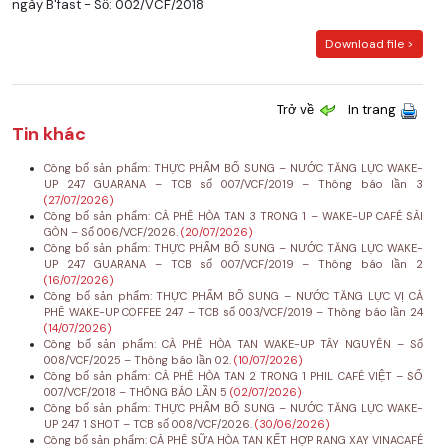
ngày B'fast - Số: 002/VCF/2018
Download file >
Trở về
In trang
Tin khác
Công bố sản phẩm: THỰC PHẨM BỔ SUNG – NƯỚC TĂNG LỰC WAKE-
UP 247 GUARANA – TCB số 007/VCF/2019 – Thông báo lần 3
(27/07/2026)
Công bố sản phẩm: CÀ PHÊ HÒA TAN 3 TRONG 1 – WAKE-UP CAFÉ SÀI
GÒN – Số 006/VCF/2026.
(20/07/2026)
Công bố sản phẩm: THỰC PHẨM BỔ SUNG – NƯỚC TĂNG LỰC WAKE-
UP 247 GUARANA – TCB số 007/VCF/2019 – Thông báo lần 2
(16/07/2026)
Công bố sản phẩm: THỰC PHẨM BỔ SUNG – NƯỚC TĂNG LỰC VỊ CÀ
PHÊ WAKE-UP COFFEE 247 – TCB số 003/VCF/2019 – Thông báo lần 24
(14/07/2026)
Công bố sản phẩm: CÀ PHÊ HÒA TAN WAKE-UP TÂY NGUYÊN – Số
008/VCF/2025 – Thông báo lần 02.
(10/07/2026)
Công bố sản phẩm: CÀ PHÊ HÒA TAN 2 TRONG 1 PHIL CAFÉ VIỆT – SỐ
007/VCF/2018 – THÔNG BÁO LẦN 5
(02/07/2026)
Công bố sản phẩm: THỰC PHẨM BỔ SUNG – NƯỚC TĂNG LỰC WAKE-
UP 247 1 SHOT – TCB số 008/VCF/2026.
(30/06/2026)
Công bố sản phẩm: CÀ PHÊ SỮA HÒA TAN KẾT HỢP RANG XAY VINACAFÉ