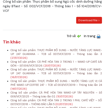
Công bố sản phẩm: Thực phẩm bổ sung Ngũ cốc dinh dưỡng hằng
ngày B'fast - Số: 002/VCF/2018 - Thông báo 1 - Số 104/2018/CV-
VCF
Download file >
Trở về
In trang
Tin khác
Công bố sản phẩm: THỰC PHẨM BỔ SUNG – NƯỚC TĂNG LỰC WAKE-
UP 247 GUARANA – TCB số 007/VCF/2019 – Thông báo lần 3
(27/07/2026)
Công bố sản phẩm: CÀ PHÊ HÒA TAN 3 TRONG 1 – WAKE-UP CAFÉ SÀI
GÒN – Số 006/VCF/2026.
(20/07/2026)
Công bố sản phẩm: THỰC PHẨM BỔ SUNG – NƯỚC TĂNG LỰC WAKE-
UP 247 GUARANA – TCB số 007/VCF/2019 – Thông báo lần 2
(16/07/2026)
Công bố sản phẩm: THỰC PHẨM BỔ SUNG – NƯỚC TĂNG LỰC VỊ CÀ
PHÊ WAKE-UP COFFEE 247 – TCB số 003/VCF/2019 – Thông báo lần 24
(14/07/2026)
Công bố sản phẩm: CÀ PHÊ HÒA TAN WAKE-UP TÂY NGUYÊN – Số
008/VCF/2025 – Thông báo lần 02.
(10/07/2026)
Công bố sản phẩm: CÀ PHÊ HÒA TAN 2 TRONG 1 PHIL CAFÉ VIỆT – SỐ
007/VCF/2018 – THÔNG BÁO LẦN 5
(02/07/2026)
Công bố sản phẩm: THỰC PHẨM BỔ SUNG – NƯỚC TĂNG LỰC WAKE-