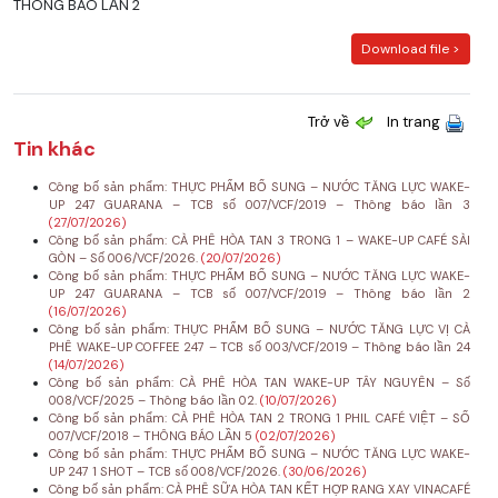
THÔNG BÁO LẦN 2
Download file >
Trở về
In trang
Tin khác
Công bố sản phẩm: THỰC PHẨM BỔ SUNG – NƯỚC TĂNG LỰC WAKE-
UP 247 GUARANA – TCB số 007/VCF/2019 – Thông báo lần 3
(27/07/2026)
Công bố sản phẩm: CÀ PHÊ HÒA TAN 3 TRONG 1 – WAKE-UP CAFÉ SÀI
GÒN – Số 006/VCF/2026.
(20/07/2026)
Công bố sản phẩm: THỰC PHẨM BỔ SUNG – NƯỚC TĂNG LỰC WAKE-
UP 247 GUARANA – TCB số 007/VCF/2019 – Thông báo lần 2
(16/07/2026)
Công bố sản phẩm: THỰC PHẨM BỔ SUNG – NƯỚC TĂNG LỰC VỊ CÀ
PHÊ WAKE-UP COFFEE 247 – TCB số 003/VCF/2019 – Thông báo lần 24
(14/07/2026)
Công bố sản phẩm: CÀ PHÊ HÒA TAN WAKE-UP TÂY NGUYÊN – Số
008/VCF/2025 – Thông báo lần 02.
(10/07/2026)
Công bố sản phẩm: CÀ PHÊ HÒA TAN 2 TRONG 1 PHIL CAFÉ VIỆT – SỐ
007/VCF/2018 – THÔNG BÁO LẦN 5
(02/07/2026)
Công bố sản phẩm: THỰC PHẨM BỔ SUNG – NƯỚC TĂNG LỰC WAKE-
UP 247 1 SHOT – TCB số 008/VCF/2026.
(30/06/2026)
Công bố sản phẩm: CÀ PHÊ SỮA HÒA TAN KẾT HỢP RANG XAY VINACAFÉ