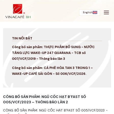
Bỏ
qua
English
TIN NỔI BẬT
Công bố sản phẩm: THỰC PHẨM BỔ SUNG - NƯỚC
TĂNG LỰC WAKE-UP 247 GUARANA - TCB số
007/VCF/2019 - Thông báo lần 3
Công bố sản phẩm: CÀ PHÊ HÒA TAN 3 TRONG 1 –
WAKE-UP CAFÉ SÀI GÒN - Số 006/VCF/2026.
CÔNG BỐ SẢN PHẨM: NGŨ CỐC HẠT B’FAST SỐ
005/VCF/2023 – THÔNG BÁO LẦN 2
CÔNG BỐ SẢN PHẨM: NGŨ CỐC HẠT B'FAST SỐ 005/VCF/2023 -