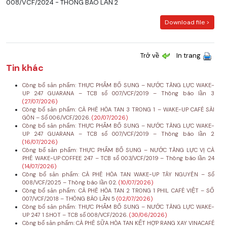
008/VCF/2024 - THÔNG BÁO LẦN 2
Download file >
Trở về
In trang
Tin khác
Công bố sản phẩm: THỰC PHẨM BỔ SUNG – NƯỚC TĂNG LỰC WAKE-
UP 247 GUARANA – TCB số 007/VCF/2019 – Thông báo lần 3
(27/07/2026)
Công bố sản phẩm: CÀ PHÊ HÒA TAN 3 TRONG 1 – WAKE-UP CAFÉ SÀI
GÒN – Số 006/VCF/2026.
(20/07/2026)
Công bố sản phẩm: THỰC PHẨM BỔ SUNG – NƯỚC TĂNG LỰC WAKE-
UP 247 GUARANA – TCB số 007/VCF/2019 – Thông báo lần 2
(16/07/2026)
Công bố sản phẩm: THỰC PHẨM BỔ SUNG – NƯỚC TĂNG LỰC VỊ CÀ
PHÊ WAKE-UP COFFEE 247 – TCB số 003/VCF/2019 – Thông báo lần 24
(14/07/2026)
Công bố sản phẩm: CÀ PHÊ HÒA TAN WAKE-UP TÂY NGUYÊN – Số
008/VCF/2025 – Thông báo lần 02.
(10/07/2026)
Công bố sản phẩm: CÀ PHÊ HÒA TAN 2 TRONG 1 PHIL CAFÉ VIỆT – SỐ
007/VCF/2018 – THÔNG BÁO LẦN 5
(02/07/2026)
Công bố sản phẩm: THỰC PHẨM BỔ SUNG – NƯỚC TĂNG LỰC WAKE-
UP 247 1 SHOT – TCB số 008/VCF/2026.
(30/06/2026)
Công bố sản phẩm: CÀ PHÊ SỮA HÒA TAN KẾT HỢP RANG XAY VINACAFÉ