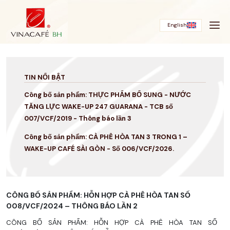
Bỏ
qua
English
TIN NỔI BẬT
Công bố sản phẩm: THỰC PHẨM BỔ SUNG - NƯỚC
TĂNG LỰC WAKE-UP 247 GUARANA - TCB số
007/VCF/2019 - Thông báo lần 3
Công bố sản phẩm: CÀ PHÊ HÒA TAN 3 TRONG 1 –
WAKE-UP CAFÉ SÀI GÒN - Số 006/VCF/2026.
CÔNG BỐ SẢN PHẨM: HỖN HỢP CÀ PHÊ HÒA TAN SỐ
008/VCF/2024 – THÔNG BÁO LẦN 2
CÔNG BỐ SẢN PHẨM: HỖN HỢP CÀ PHÊ HÒA TAN SỐ