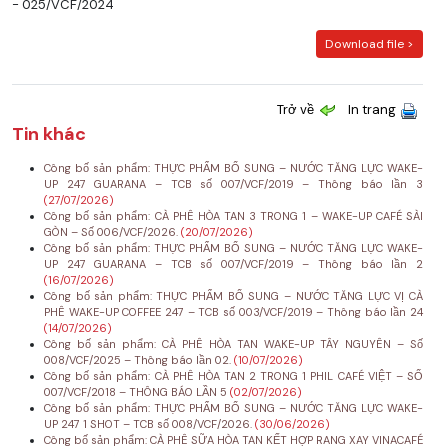
- 025/VCF/2024
Download file >
Trở về
In trang
Tin khác
Công bố sản phẩm: THỰC PHẨM BỔ SUNG – NƯỚC TĂNG LỰC WAKE-
UP 247 GUARANA – TCB số 007/VCF/2019 – Thông báo lần 3
(27/07/2026)
Công bố sản phẩm: CÀ PHÊ HÒA TAN 3 TRONG 1 – WAKE-UP CAFÉ SÀI
GÒN – Số 006/VCF/2026.
(20/07/2026)
Công bố sản phẩm: THỰC PHẨM BỔ SUNG – NƯỚC TĂNG LỰC WAKE-
UP 247 GUARANA – TCB số 007/VCF/2019 – Thông báo lần 2
(16/07/2026)
Công bố sản phẩm: THỰC PHẨM BỔ SUNG – NƯỚC TĂNG LỰC VỊ CÀ
PHÊ WAKE-UP COFFEE 247 – TCB số 003/VCF/2019 – Thông báo lần 24
(14/07/2026)
Công bố sản phẩm: CÀ PHÊ HÒA TAN WAKE-UP TÂY NGUYÊN – Số
008/VCF/2025 – Thông báo lần 02.
(10/07/2026)
Công bố sản phẩm: CÀ PHÊ HÒA TAN 2 TRONG 1 PHIL CAFÉ VIỆT – SỐ
007/VCF/2018 – THÔNG BÁO LẦN 5
(02/07/2026)
Công bố sản phẩm: THỰC PHẨM BỔ SUNG – NƯỚC TĂNG LỰC WAKE-
UP 247 1 SHOT – TCB số 008/VCF/2026.
(30/06/2026)
Công bố sản phẩm: CÀ PHÊ SỮA HÒA TAN KẾT HỢP RANG XAY VINACAFÉ