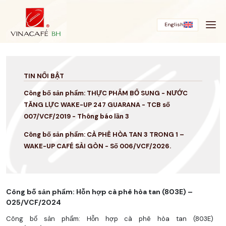
Bỏ
qua
English
TIN NỔI BẬT
Công bố sản phẩm: THỰC PHẨM BỔ SUNG - NƯỚC
TĂNG LỰC WAKE-UP 247 GUARANA - TCB số
007/VCF/2019 - Thông báo lần 3
Công bố sản phẩm: CÀ PHÊ HÒA TAN 3 TRONG 1 –
WAKE-UP CAFÉ SÀI GÒN - Số 006/VCF/2026.
Công bố sản phẩm: Hỗn hợp cà phê hòa tan (803E) –
025/VCF/2024
Công bố sản phẩm: Hỗn hợp cà phê hòa tan (803E)