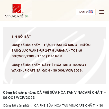
Bỏ
qua
English
TIN NỔI BẬT
Công bố sản phẩm: THỰC PHẨM BỔ SUNG - NƯỚC
TĂNG LỰC WAKE-UP 247 GUARANA - TCB số
007/VCF/2019 - Thông báo lần 3
Công bố sản phẩm: CÀ PHÊ HÒA TAN 3 TRONG 1 –
WAKE-UP CAFÉ SÀI GÒN - Số 006/VCF/2026.
Công bố sản phẩm: CÀ PHÊ SỮA HÒA TAN VINACAFÉ CHẤ T –
Số 008/VCF/2023
Công bố sản phẩm: CÀ PHÊ SỮA HÒA TAN VINACAFÉ CHẤ T - Số