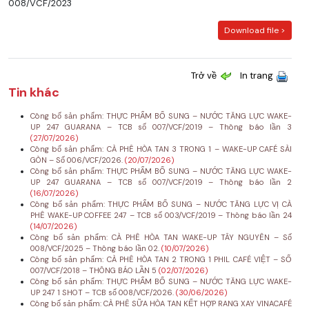
008/VCF/2023
Download file >
Trở về
In trang
Tin khác
Công bố sản phẩm: THỰC PHẨM BỔ SUNG – NƯỚC TĂNG LỰC WAKE-
UP 247 GUARANA – TCB số 007/VCF/2019 – Thông báo lần 3
(27/07/2026)
Công bố sản phẩm: CÀ PHÊ HÒA TAN 3 TRONG 1 – WAKE-UP CAFÉ SÀI
GÒN – Số 006/VCF/2026.
(20/07/2026)
Công bố sản phẩm: THỰC PHẨM BỔ SUNG – NƯỚC TĂNG LỰC WAKE-
UP 247 GUARANA – TCB số 007/VCF/2019 – Thông báo lần 2
(16/07/2026)
Công bố sản phẩm: THỰC PHẨM BỔ SUNG – NƯỚC TĂNG LỰC VỊ CÀ
PHÊ WAKE-UP COFFEE 247 – TCB số 003/VCF/2019 – Thông báo lần 24
(14/07/2026)
Công bố sản phẩm: CÀ PHÊ HÒA TAN WAKE-UP TÂY NGUYÊN – Số
008/VCF/2025 – Thông báo lần 02.
(10/07/2026)
Công bố sản phẩm: CÀ PHÊ HÒA TAN 2 TRONG 1 PHIL CAFÉ VIỆT – SỐ
007/VCF/2018 – THÔNG BÁO LẦN 5
(02/07/2026)
Công bố sản phẩm: THỰC PHẨM BỔ SUNG – NƯỚC TĂNG LỰC WAKE-
UP 247 1 SHOT – TCB số 008/VCF/2026.
(30/06/2026)
Công bố sản phẩm: CÀ PHÊ SỮA HÒA TAN KẾT HỢP RANG XAY VINACAFÉ