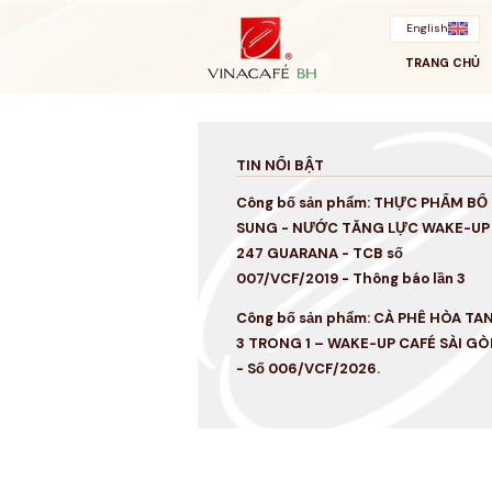
Bỏ
qua
English
TRANG CHỦ
TIN NỔI BẬT
Công bố sản phẩm: THỰC PHẨM BỔ
SUNG - NƯỚC TĂNG LỰC WAKE-UP
247 GUARANA - TCB số
007/VCF/2019 - Thông báo lần 3
Công bố sản phẩm: CÀ PHÊ HÒA TA
3 TRONG 1 – WAKE-UP CAFÉ SÀI GÒ
- Số 006/VCF/2026.