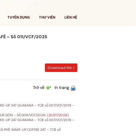
TUYỂN DỤNG
THƯ VIỆN
LIÊN HỆ
FÉ – Số 011/VCF/2025
Download file >
Trở về
In trang
E-UP 247 GUARANA – TCB số 007/VCF/2019 –
SÀI GÒN – Số 006/VCF/2026.
(20/07/2026)
E-UP 247 GUARANA – TCB số 007/VCF/2019 –
À PHÊ WAKE-UP COFFEE 247 – TCB số