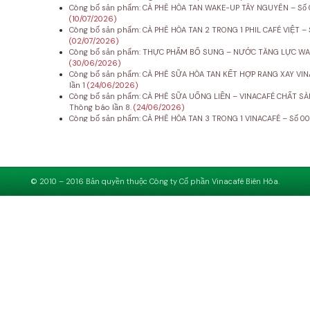
Công bố sản phẩm: CÀ PHÊ HÒA TAN WAKE-UP TÂY NGUYÊN – Số 0
(10/07/2026)
Công bố sản phẩm: CÀ PHÊ HÒA TAN 2 TRONG 1 PHIL CAFÉ VIỆT –
(02/07/2026)
Công bố sản phẩm: THỰC PHẨM BỔ SUNG – NƯỚC TĂNG LỰC WAKE
(30/06/2026)
Công bố sản phẩm: CÀ PHÊ SỮA HÒA TAN KẾT HỢP RANG XAY VINA
lần 1
(24/06/2026)
Công bố sản phẩm: CÀ PHÊ SỮA UỐNG LIỀN – VINACAFÉ CHẤT SÀ
Thông báo lần 8.
(24/06/2026)
Công bố sản phẩm: CÀ PHÊ HÒA TAN 3 TRONG 1 VINACAFÉ – Số 00
© 2010 – 2016 Bản quyền thuộc Công ty Cổ phần Vinacafé Biên Hòa.