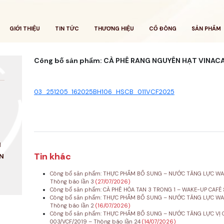
GIỚI THIỆU
TIN TỨC
THƯƠNG HIỆU
CỔ ĐÔNG
SẢN PHẨM
Công bố sản phẩm: CÀ PHÊ RANG NGUYÊN HẠT VINACA
03_251205_162025BH106_HSCB_011VCF2025
N
Tin khác
N
Công bố sản phẩm: THỰC PHẨM BỔ SUNG – NƯỚC TĂNG LỰC WAK
Thông báo lần 3
(27/07/2026)
Công bố sản phẩm: CÀ PHÊ HÒA TAN 3 TRONG 1 – WAKE-UP CAFÉ 
Công bố sản phẩm: THỰC PHẨM BỔ SUNG – NƯỚC TĂNG LỰC WAK
Thông báo lần 2
(16/07/2026)
Công bố sản phẩm: THỰC PHẨM BỔ SUNG – NƯỚC TĂNG LỰC VỊ C
003/VCF/2019 – Thông báo lần 24
(14/07/2026)