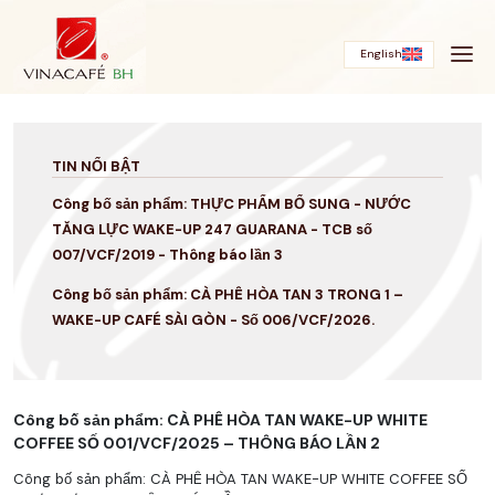
Bỏ
qua
English
TIN NỔI BẬT
Công bố sản phẩm: THỰC PHẨM BỔ SUNG - NƯỚC
TĂNG LỰC WAKE-UP 247 GUARANA - TCB số
007/VCF/2019 - Thông báo lần 3
Công bố sản phẩm: CÀ PHÊ HÒA TAN 3 TRONG 1 –
WAKE-UP CAFÉ SÀI GÒN - Số 006/VCF/2026.
Công bố sản phẩm: CÀ PHÊ HÒA TAN WAKE-UP WHITE
COFFEE SỐ 001/VCF/2025 – THÔNG BÁO LẦN 2
Công bố sản phẩm: CÀ PHÊ HÒA TAN WAKE-UP WHITE COFFEE SỐ