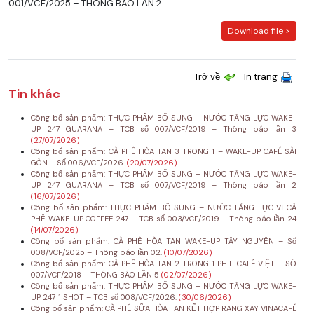
001/VCF/2025 – THÔNG BÁO LẦN 2
Download file >
Trở về
In trang
Tin khác
Công bố sản phẩm: THỰC PHẨM BỔ SUNG – NƯỚC TĂNG LỰC WAKE-
UP 247 GUARANA – TCB số 007/VCF/2019 – Thông báo lần 3
(27/07/2026)
Công bố sản phẩm: CÀ PHÊ HÒA TAN 3 TRONG 1 – WAKE-UP CAFÉ SÀI
GÒN – Số 006/VCF/2026.
(20/07/2026)
Công bố sản phẩm: THỰC PHẨM BỔ SUNG – NƯỚC TĂNG LỰC WAKE-
UP 247 GUARANA – TCB số 007/VCF/2019 – Thông báo lần 2
(16/07/2026)
Công bố sản phẩm: THỰC PHẨM BỔ SUNG – NƯỚC TĂNG LỰC VỊ CÀ
PHÊ WAKE-UP COFFEE 247 – TCB số 003/VCF/2019 – Thông báo lần 24
(14/07/2026)
Công bố sản phẩm: CÀ PHÊ HÒA TAN WAKE-UP TÂY NGUYÊN – Số
008/VCF/2025 – Thông báo lần 02.
(10/07/2026)
Công bố sản phẩm: CÀ PHÊ HÒA TAN 2 TRONG 1 PHIL CAFÉ VIỆT – SỐ
007/VCF/2018 – THÔNG BÁO LẦN 5
(02/07/2026)
Công bố sản phẩm: THỰC PHẨM BỔ SUNG – NƯỚC TĂNG LỰC WAKE-
UP 247 1 SHOT – TCB số 008/VCF/2026.
(30/06/2026)
Công bố sản phẩm: CÀ PHÊ SỮA HÒA TAN KẾT HỢP RANG XAY VINACAFÉ