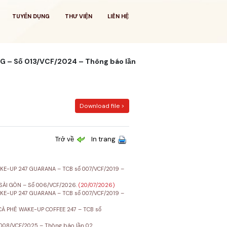
TUYỂN DỤNG
THƯ VIỆN
LIÊN HỆ
 – Số 013/VCF/2024 – Thông báo lần
Download file >
Trở về
In trang
E-UP 247 GUARANA – TCB số 007/VCF/2019 –
SÀI GÒN – Số 006/VCF/2026.
(20/07/2026)
E-UP 247 GUARANA – TCB số 007/VCF/2019 –
À PHÊ WAKE-UP COFFEE 247 – TCB số
08/VCF/2025 – Thông báo lần 02.