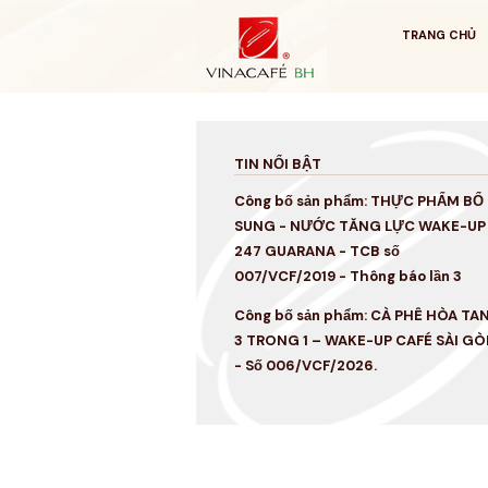
Bỏ
qua
TRANG CHỦ
TIN NỔI BẬT
Công bố sản phẩm: THỰC PHẨM BỔ
SUNG - NƯỚC TĂNG LỰC WAKE-UP
247 GUARANA - TCB số
007/VCF/2019 - Thông báo lần 3
Công bố sản phẩm: CÀ PHÊ HÒA TA
3 TRONG 1 – WAKE-UP CAFÉ SÀI GÒ
- Số 006/VCF/2026.