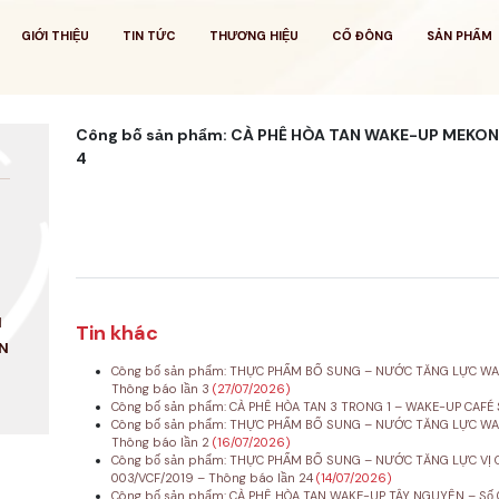
GIỚI THIỆU
TIN TỨC
THƯƠNG HIỆU
CỔ ĐÔNG
SẢN PHẨM
Công bố sản phẩm: CÀ PHÊ HÒA TAN WAKE-UP MEKONG
4
N
Tin khác
N
Công bố sản phẩm: THỰC PHẨM BỔ SUNG – NƯỚC TĂNG LỰC WAK
Thông báo lần 3
(27/07/2026)
Công bố sản phẩm: CÀ PHÊ HÒA TAN 3 TRONG 1 – WAKE-UP CAFÉ 
Công bố sản phẩm: THỰC PHẨM BỔ SUNG – NƯỚC TĂNG LỰC WAK
Thông báo lần 2
(16/07/2026)
Công bố sản phẩm: THỰC PHẨM BỔ SUNG – NƯỚC TĂNG LỰC VỊ C
003/VCF/2019 – Thông báo lần 24
(14/07/2026)
Công bố sản phẩm: CÀ PHÊ HÒA TAN WAKE-UP TÂY NGUYÊN – Số 0