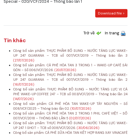
Special - 020/VCF/2024 – Thông báo lần 1
Download file >
Trở về
In trang
Tin khác
Công bố sản phẩm: THỰC PHẨM BỔ SUNG – NƯỚC TĂNG LỰC WAKE-
UP 247 GUARANA – TCB số 007/VCF/2019 – Thông báo lần 3
(27/07/2026)
Công bố sản phẩm: CÀ PHÊ HÒA TAN 3 TRONG 1 – WAKE-UP CAFÉ SÀI
GÒN – Số 006/VCF/2026.
(20/07/2026)
Công bố sản phẩm: THỰC PHẨM BỔ SUNG – NƯỚC TĂNG LỰC WAKE-
UP 247 GUARANA – TCB số 007/VCF/2019 – Thông báo lần 2
(16/07/2026)
Công bố sản phẩm: THỰC PHẨM BỔ SUNG – NƯỚC TĂNG LỰC VỊ CÀ
PHÊ WAKE-UP COFFEE 247 – TCB số 003/VCF/2019 – Thông báo lần 24
(14/07/2026)
Công bố sản phẩm: CÀ PHÊ HÒA TAN WAKE-UP TÂY NGUYÊN – Số
008/VCF/2025 – Thông báo lần 02.
(10/07/2026)
Công bố sản phẩm: CÀ PHÊ HÒA TAN 2 TRONG 1 PHIL CAFÉ VIỆT – SỐ
007/VCF/2018 – THÔNG BÁO LẦN 5
(02/07/2026)
Công bố sản phẩm: THỰC PHẨM BỔ SUNG – NƯỚC TĂNG LỰC WAKE-
UP 247 1 SHOT – TCB số 008/VCF/2026.
(30/06/2026)
Công bố sản phẩm: CÀ PHÊ SỮA HÒA TAN KẾT HỢP RANG XAY VINACAFÉ