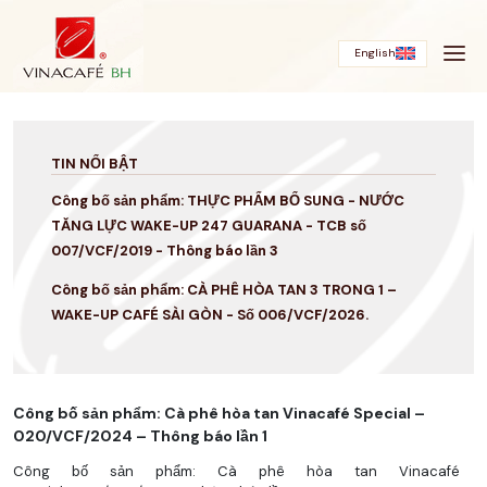
Bỏ
qua
English
TIN NỔI BẬT
Công bố sản phẩm: THỰC PHẨM BỔ SUNG - NƯỚC
TĂNG LỰC WAKE-UP 247 GUARANA - TCB số
007/VCF/2019 - Thông báo lần 3
Công bố sản phẩm: CÀ PHÊ HÒA TAN 3 TRONG 1 –
WAKE-UP CAFÉ SÀI GÒN - Số 006/VCF/2026.
Công bố sản phẩm: Cà phê hòa tan Vinacafé Special –
020/VCF/2024 – Thông báo lần 1
Công bố sản phẩm: Cà phê hòa tan Vinacafé