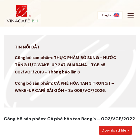
Bỏ
qua
English
TIN NỔI BẬT
Công bố sản phẩm: THỰC PHẨM BỔ SUNG - NƯỚC
TĂNG LỰC WAKE-UP 247 GUARANA - TCB số
007/VCF/2019 - Thông báo lần 3
Công bố sản phẩm: CÀ PHÊ HÒA TAN 3 TRONG 1 –
WAKE-UP CAFÉ SÀI GÒN - Số 006/VCF/2026.
Công bố sản phẩm: Cà phê hòa tan Beng’s – 003/VCF/2022
Download file >