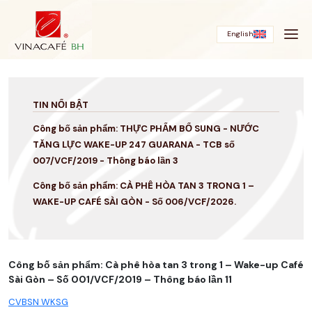
Bỏ
qua
English
TIN NỔI BẬT
Công bố sản phẩm: THỰC PHẨM BỔ SUNG - NƯỚC
TĂNG LỰC WAKE-UP 247 GUARANA - TCB số
007/VCF/2019 - Thông báo lần 3
Công bố sản phẩm: CÀ PHÊ HÒA TAN 3 TRONG 1 –
WAKE-UP CAFÉ SÀI GÒN - Số 006/VCF/2026.
Công bố sản phẩm: Cà phê hòa tan 3 trong 1 – Wake-up Café
Sài Gòn – Số 001/VCF/2019 – Thông báo lần 11
CVBSN WKSG