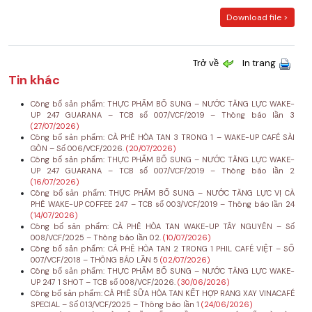
Download file >
Trở về
In trang
Tin khác
Công bố sản phẩm: THỰC PHẨM BỔ SUNG – NƯỚC TĂNG LỰC WAKE-
UP 247 GUARANA – TCB số 007/VCF/2019 – Thông báo lần 3
(27/07/2026)
Công bố sản phẩm: CÀ PHÊ HÒA TAN 3 TRONG 1 – WAKE-UP CAFÉ SÀI
GÒN – Số 006/VCF/2026.
(20/07/2026)
Công bố sản phẩm: THỰC PHẨM BỔ SUNG – NƯỚC TĂNG LỰC WAKE-
UP 247 GUARANA – TCB số 007/VCF/2019 – Thông báo lần 2
(16/07/2026)
Công bố sản phẩm: THỰC PHẨM BỔ SUNG – NƯỚC TĂNG LỰC VỊ CÀ
PHÊ WAKE-UP COFFEE 247 – TCB số 003/VCF/2019 – Thông báo lần 24
(14/07/2026)
Công bố sản phẩm: CÀ PHÊ HÒA TAN WAKE-UP TÂY NGUYÊN – Số
008/VCF/2025 – Thông báo lần 02.
(10/07/2026)
Công bố sản phẩm: CÀ PHÊ HÒA TAN 2 TRONG 1 PHIL CAFÉ VIỆT – SỐ
007/VCF/2018 – THÔNG BÁO LẦN 5
(02/07/2026)
Công bố sản phẩm: THỰC PHẨM BỔ SUNG – NƯỚC TĂNG LỰC WAKE-
UP 247 1 SHOT – TCB số 008/VCF/2026.
(30/06/2026)
Công bố sản phẩm: CÀ PHÊ SỮA HÒA TAN KẾT HỢP RANG XAY VINACAFÉ
SPECIAL – Số 013/VCF/2025 – Thông báo lần 1
(24/06/2026)