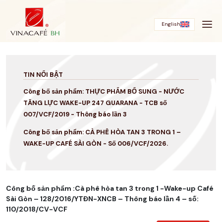
Bỏ
qua
English
TIN NỔI BẬT
Công bố sản phẩm: THỰC PHẨM BỔ SUNG - NƯỚC
TĂNG LỰC WAKE-UP 247 GUARANA - TCB số
007/VCF/2019 - Thông báo lần 3
Công bố sản phẩm: CÀ PHÊ HÒA TAN 3 TRONG 1 –
WAKE-UP CAFÉ SÀI GÒN - Số 006/VCF/2026.
Công bố sản phẩm :Cà phê hòa tan 3 trong 1 -Wake-up Café
Sài Gòn – 128/2016/YTĐN-XNCB – Thông báo lần 4 – số:
110/2018/CV-VCF