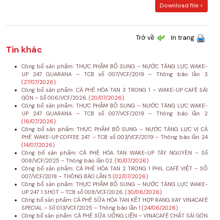
Download file >
Trở về
In trang
Tin khác
Công bố sản phẩm: THỰC PHẨM BỔ SUNG – NƯỚC TĂNG LỰC WAKE-
UP 247 GUARANA – TCB số 007/VCF/2019 – Thông báo lần 3
(27/07/2026)
Công bố sản phẩm: CÀ PHÊ HÒA TAN 3 TRONG 1 – WAKE-UP CAFÉ SÀI
GÒN – Số 006/VCF/2026.
(20/07/2026)
Công bố sản phẩm: THỰC PHẨM BỔ SUNG – NƯỚC TĂNG LỰC WAKE-
UP 247 GUARANA – TCB số 007/VCF/2019 – Thông báo lần 2
(16/07/2026)
Công bố sản phẩm: THỰC PHẨM BỔ SUNG – NƯỚC TĂNG LỰC VỊ CÀ
PHÊ WAKE-UP COFFEE 247 – TCB số 003/VCF/2019 – Thông báo lần 24
(14/07/2026)
Công bố sản phẩm: CÀ PHÊ HÒA TAN WAKE-UP TÂY NGUYÊN – Số
008/VCF/2025 – Thông báo lần 02.
(10/07/2026)
Công bố sản phẩm: CÀ PHÊ HÒA TAN 2 TRONG 1 PHIL CAFÉ VIỆT – SỐ
007/VCF/2018 – THÔNG BÁO LẦN 5
(02/07/2026)
Công bố sản phẩm: THỰC PHẨM BỔ SUNG – NƯỚC TĂNG LỰC WAKE-
UP 247 1 SHOT – TCB số 008/VCF/2026.
(30/06/2026)
Công bố sản phẩm: CÀ PHÊ SỮA HÒA TAN KẾT HỢP RANG XAY VINACAFÉ
SPECIAL – Số 013/VCF/2025 – Thông báo lần 1
(24/06/2026)
Công bố sản phẩm: CÀ PHÊ SỮA UỐNG LIỀN – VINACAFÉ CHẤT SÀI GÒN